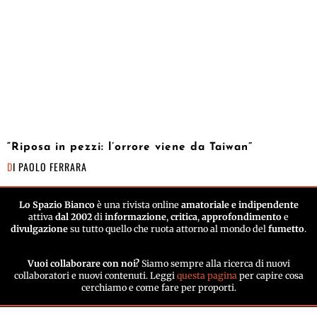
“Riposa in pezzi: l’orrore viene da Taiwan”
DI
PAOLO FERRARA
Lo Spazio Bianco
è una rivista online
amatoriale e indipendente
attiva
dal 2002
di
informazione
,
critica
,
approfondimento
e
divulgazione
su tutto quello che ruota attorno al mondo del
fumetto
.
Vuoi collaborare con noi?
Siamo sempre alla ricerca di nuovi
collaboratori e nuovi contenuti. Leggi
questa pagina
per capire cosa
cerchiamo e come fare per proporti.