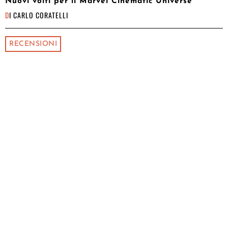
Nuovi volti per il Marvel Cinematic Universe
DI
CARLO CORATELLI
RECENSIONI