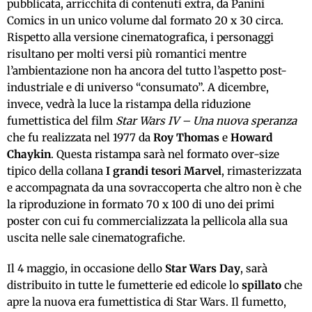
pubblicata, arricchita di contenuti extra, da Panini
Comics in un unico volume dal formato 20 x 30 circa.
Rispetto alla versione cinematografica, i personaggi
risultano per molti versi più romantici mentre
l’ambientazione non ha ancora del tutto l’aspetto post-
industriale e di universo “consumato”. A dicembre,
invece, vedrà la luce la ristampa della riduzione
fumettistica del film
Star Wars IV – Una nuova speranza
che fu realizzata nel 1977 da
Roy Thomas
e
Howard
Chaykin
. Questa ristampa sarà nel formato over-size
tipico della collana
I grandi tesori Marvel
, rimasterizzata
e accompagnata da una sovraccoperta che altro non è che
la riproduzione in formato 70 x 100 di uno dei primi
poster con cui fu commercializzata la pellicola alla sua
uscita nelle sale cinematografiche.
Il 4 maggio, in occasione dello
Star Wars Day
, sarà
distribuito in tutte le fumetterie ed edicole lo
spillato
che
apre la nuova era fumettistica di Star Wars. Il fumetto,