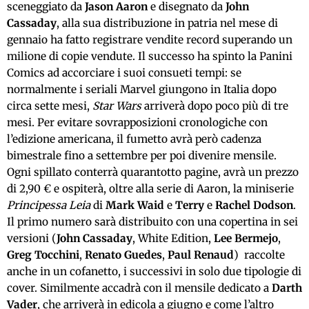
sceneggiato da
Jason Aaron
e disegnato da
John
Cassaday
, alla sua distribuzione in patria nel mese di
gennaio ha fatto registrare vendite record superando un
milione di copie vendute. Il successo ha spinto la Panini
Comics ad accorciare i suoi consueti tempi: se
normalmente i seriali Marvel giungono in Italia dopo
circa sette mesi,
Star Wars
arriverà dopo poco più di tre
mesi. Per evitare sovrapposizioni cronologiche con
l’edizione americana, il fumetto avrà però cadenza
bimestrale fino a settembre per poi divenire mensile.
Ogni spillato conterrà quarantotto pagine, avrà un prezzo
di 2,90 € e ospiterà, oltre alla serie di Aaron, la miniserie
Principessa Leia
di
Mark Waid
e
Terry
e
Rachel Dodson
.
Il primo numero sarà distribuito con una copertina in sei
versioni (
John Cassaday
, White Edition,
Lee Bermejo
,
Greg Tocchini
,
Renato Guedes
,
Paul Renaud
)
raccolte
anche in un cofanetto, i successivi in solo due tipologie di
cover. Similmente accadrà con il mensile dedicato a
Darth
Vader
, che arriverà in edicola a giugno e come l’altro