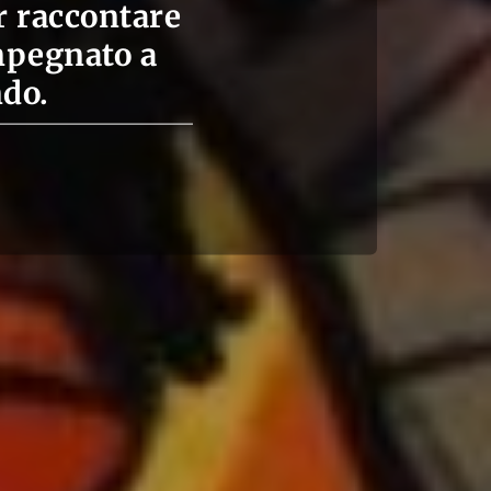
r raccontare
impegnato a
ndo.