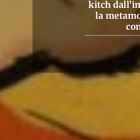
kitch dall’
la metamor
com