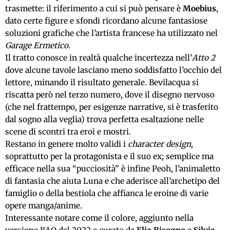
trasmette: il riferimento a cui si può pensare è
Moebius
,
dato certe figure e sfondi ricordano alcune fantasiose
soluzioni grafiche che l’artista francese ha utilizzato nel
Garage Ermetico
.
Il tratto conosce in realtà qualche incertezza nell’
Atto 2
dove alcune tavole lasciano meno soddisfatto l’occhio del
lettore, minando il risultato generale. Bevilacqua si
riscatta però nel terzo numero, dove il disegno nervoso
(che nel frattempo, per esigenze narrative, si è trasferito
dal sogno alla veglia) trova perfetta esaltazione nelle
scene di scontri tra eroi e mostri.
Restano in genere molto validi i
character design
,
soprattutto per la protagonista e il suo ex; semplice ma
efficace nella sua “pucciosità” è infine Peoh, l’animaletto
di fantasia che aiuta Luna e che aderisce all’archetipo del
famiglio o della bestiola che affianca le eroine di varie
opere manga/anime.
Interessante notare come il colore, aggiunto nella