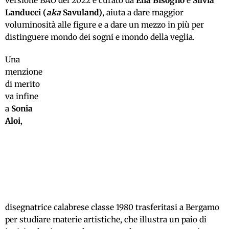
versione BAO del 2022 e curato da
Elia Bisogno
e
Silvia
Landucci (
aka
Savuland)
, aiuta a dare maggior
voluminosità alle figure e a dare un mezzo in più per
distinguere mondo dei sogni e mondo della veglia.
Una
menzione
di merito
va infine
a
Sonia
Aloi
,
disegnatrice calabrese classe 1980 trasferitasi a Bergamo
per studiare materie artistiche, che illustra un paio di