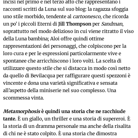
incisi nel primo e nel terzo atto che rappresentano i
racconti scritti da Luna sul suo blog: la ragazza sfoggia
uno stile morbido, tendente al
cartoonesco
, che ricorda
un po’ i piccoli Eterni di
Jill Thompson
per
Sandman
,
soprattutto nel modo delizioso in cui viene ritratto il viso
della Luna bambina; Aloi offre quindi ottime
rappresentazioni dei personaggi, che colpiscono per la
loro cura e per le espressioni particolarmente vive e
spontanee che arricchiscono i loro volti. La scelta di
utilizzare questo stile che si distacca in modo così netto
da quello di Bevilacqua per raffigurare questi spezzoni è
vincente e dona una varietà significativa e sensata
all’aspetto della miniserie nel suo complesso. Una
scommessa vinta.
Metamorphosis
è quindi una storia che ne racchiude
tante.
È un giallo, un thriller e una storia di supereroi. È
la storia di un dramma personale ma anche della risalita
di chi ne è stato colpito. È una storia che dimostra