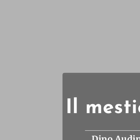
Il mest
Dino Audin