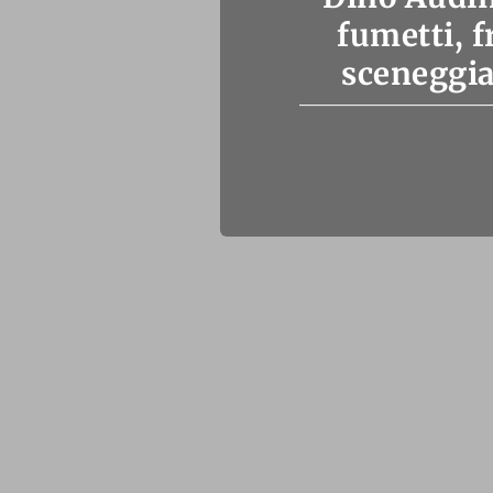
fumetti, f
sceneggia