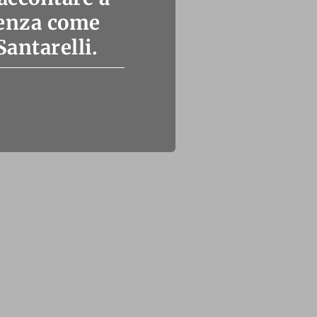
rienza come
antarelli.