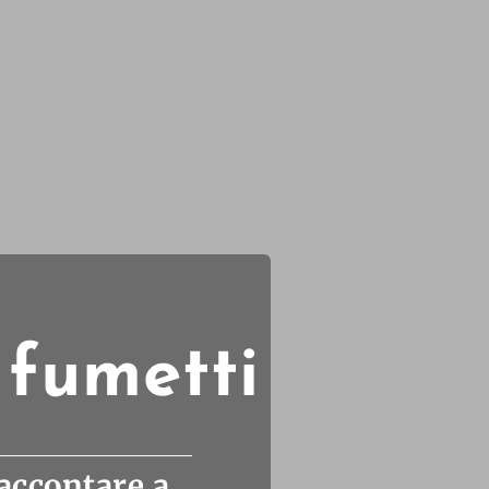
 fumetti
accontare a