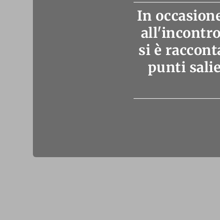
In occasion
all'incontr
si è raccon
punti salie