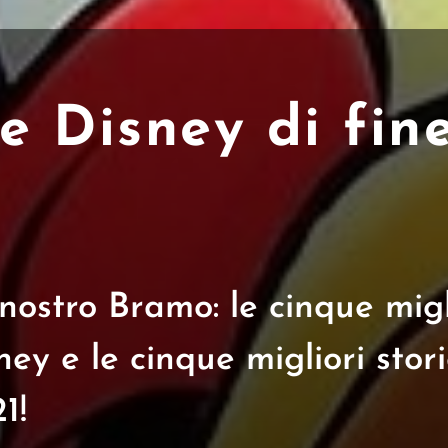
he Disney di fin
nostro Bramo: le cinque migl
ey e le cinque migliori stori
1!