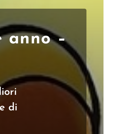
e anno –
iori
e di