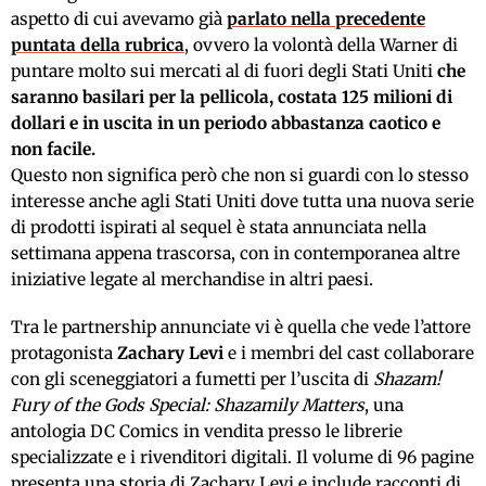
aspetto di cui avevamo già
parlato nella precedente
puntata della rubrica
, ovvero la volontà della Warner di
puntare molto sui mercati al di fuori degli Stati Uniti
che
saranno basilari per la pellicola, costata 125 milioni di
dollari e in uscita in un periodo abbastanza caotico e
non facile.
Questo non significa però che non si guardi con lo stesso
interesse anche agli Stati Uniti dove tutta una nuova serie
di prodotti ispirati al sequel è stata annunciata nella
settimana appena trascorsa, con in contemporanea altre
iniziative legate al merchandise in altri paesi.
Tra le partnership annunciate vi è quella che vede l’attore
protagonista
Zachary Levi
e i membri del cast collaborare
con gli sceneggiatori a fumetti per l’uscita di
Shazam!
Fury of the Gods Special: Shazamily Matters
, una
antologia DC Comics in vendita presso le librerie
specializzate e i rivenditori digitali. Il volume di 96 pagine
presenta una storia di Zachary Levi e include racconti di