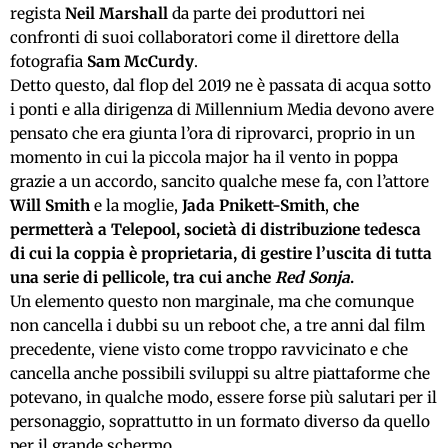
regista
Neil Marshall
da parte dei produttori nei
confronti di suoi collaboratori come il direttore della
fotografia
Sam McCurdy
.
Detto questo, dal flop del 2019 ne è passata di acqua sotto
i ponti e alla dirigenza di Millennium Media devono avere
pensato che era giunta l’ora di riprovarci, proprio in un
momento in cui la piccola major ha il vento in poppa
grazie a un accordo, sancito qualche mese fa, con l’attore
Will Smith
e la moglie,
Jada Pnikett-Smith
,
che
permetterà a Telepool, società di distribuzione tedesca
di cui la coppia è proprietaria, di gestire l’uscita di tutta
una serie di pellicole, tra cui anche
Red Sonja
.
Un elemento questo non marginale, ma che comunque
non cancella i dubbi su un reboot che, a tre anni dal film
precedente, viene visto come troppo ravvicinato e che
cancella anche possibili sviluppi su altre piattaforme che
potevano, in qualche modo, essere forse più salutari per il
personaggio, soprattutto in un formato diverso da quello
per il grande schermo.