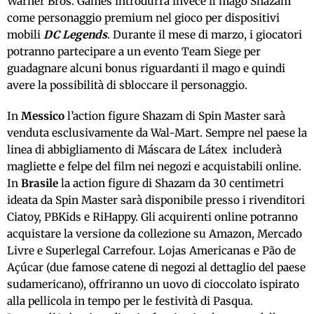
Warner Bros. Games introdurrà invece il mago Shazam
come personaggio premium nel gioco per dispositivi
mobili
DC Legends
. Durante il mese di marzo, i giocatori
potranno partecipare a un evento Team Siege per
guadagnare alcuni bonus riguardanti il mago e quindi
avere la possibilità di sbloccare il personaggio.
In
Messico
l’action figure Shazam di Spin Master sarà
venduta esclusivamente da Wal-Mart. Sempre nel paese la
linea di abbigliamento di Máscara de Látex includerà
magliette e felpe del film nei negozi e acquistabili online.
In
Brasile
la action figure di Shazam da 30 centimetri
ideata da Spin Master sarà disponibile presso i rivenditori
Ciatoy, PBKids e RiHappy. Gli acquirenti online potranno
acquistare la versione da collezione su Amazon, Mercado
Livre e Superlegal Carrefour. Lojas Americanas e Pão de
Açúcar (due famose catene di negozi al dettaglio del paese
sudamericano), offriranno un uovo di cioccolato ispirato
alla pellicola in tempo per le festività di Pasqua.