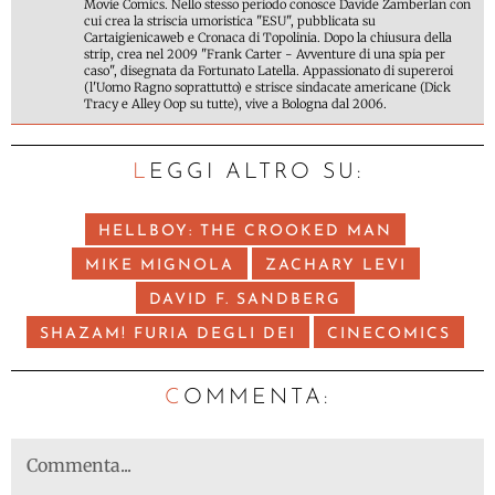
Movie Comics. Nello stesso periodo conosce Davide Zamberlan con
cui crea la striscia umoristica "ESU", pubblicata su
Cartaigienicaweb e Cronaca di Topolinia. Dopo la chiusura della
strip, crea nel 2009 "Frank Carter - Avventure di una spia per
caso", disegnata da Fortunato Latella. Appassionato di supereroi
(l'Uomo Ragno soprattutto) e strisce sindacate americane (Dick
Tracy e Alley Oop su tutte), vive a Bologna dal 2006.
LEGGI ALTRO SU:
HELLBOY: THE CROOKED MAN
MIKE MIGNOLA
ZACHARY LEVI
DAVID F. SANDBERG
SHAZAM! FURIA DEGLI DEI
CINECOMICS
C
OMMENTA: