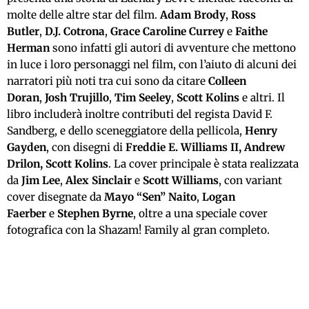
molte delle altre star del film.
Adam Brody
,
Ross
Butler
,
D.J. Cotrona
,
Grace Caroline Currey
e
Faithe
Herman
sono infatti gli autori di avventure che mettono
in luce i loro personaggi nel film, con l’aiuto di alcuni dei
narratori più noti tra cui sono da citare
Colleen
Doran
,
Josh Trujillo
,
Tim Seeley
,
Scott Kolins
e altri. Il
libro includerà inoltre contributi del regista David F.
Sandberg, e dello sceneggiatore della pellicola,
Henry
Gayden
, con disegni di
Freddie E. Williams II, Andrew
Drilon, Scott Kolins
. La cover principale è stata realizzata
da
Jim Lee
,
Alex Sinclair
e
Scott Williams
, con variant
cover disegnate da
Mayo “Sen” Naito
,
Logan
Faerber
e
Stephen Byrne
, oltre a una speciale cover
fotografica con la Shazam! Family al gran completo.