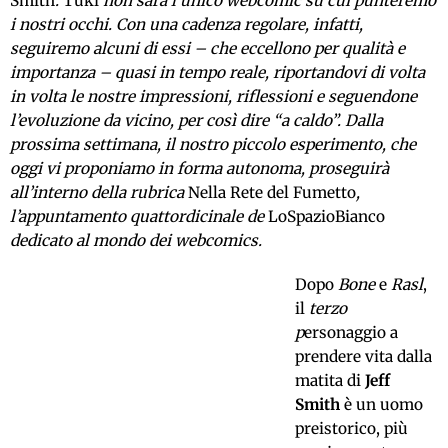
Smith
.
Tuki
non sarà l’unico webcomic su cui punteremo
i nostri occhi. Con una cadenza regolare, infatti,
seguiremo alcuni di essi – che eccellono per qualità e
importanza – quasi in tempo reale, riportandovi di volta
in volta le nostre impressioni, riflessioni e seguendone
l’evoluzione da vicino, per così dire “a caldo”. Dalla
prossima settimana, il nostro piccolo esperimento, che
oggi vi proponiamo in forma autonoma, proseguirà
all’interno della rubrica
Nella Rete del Fumetto
,
l’appuntamento quattordicinale de
LoSpazioBianco
dedicato al mondo dei webcomics.
Dopo
Bone
e
Rasl
,
il
terzo
p
ersonaggio a
prendere vita dalla
matita di
Jeff
Smith
è un uomo
preistorico, più