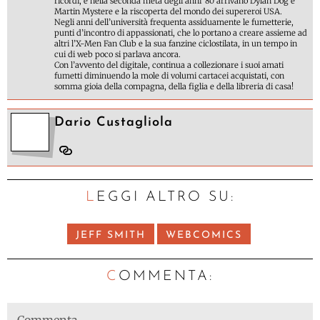
ricordi, e nella seconda metà degli anni '80 arrivano Dylan Dog e
Martin Mystere e la riscoperta del mondo dei supereroi USA.
Negli anni dell’università frequenta assiduamente le fumetterie,
punti d’incontro di appassionati, che lo portano a creare assieme ad
altri l’X-Men Fan Club e la sua fanzine ciclostilata, in un tempo in
cui di web poco si parlava ancora.
Con l’avvento del digitale, continua a collezionare i suoi amati
fumetti diminuendo la mole di volumi cartacei acquistati, con
somma gioia della compagna, della figlia e della libreria di casa!
Dario Custagliola
LEGGI ALTRO SU:
JEFF SMITH
WEBCOMICS
C
OMMENTA: