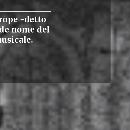
rope -detto
nde nome del
musicale.