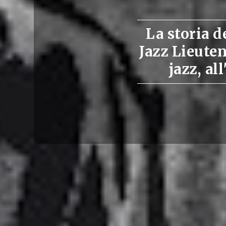
La storia 
Jazz Lieute
jazz, al