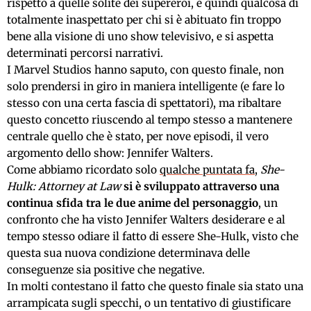
rispetto a quelle solite dei supereroi, e quindi qualcosa di
totalmente inaspettato per chi si è abituato fin troppo
bene alla visione di uno show televisivo, e si aspetta
determinati percorsi narrativi.
I Marvel Studios hanno saputo, con questo finale, non
solo prendersi in giro in maniera intelligente (e fare lo
stesso con una certa fascia di spettatori), ma ribaltare
questo concetto riuscendo al tempo stesso a mantenere
centrale quello che è stato, per nove episodi, il vero
argomento dello show: Jennifer Walters.
Come abbiamo ricordato solo
qualche puntata fa
,
She-
Hulk: Attorney at Law
si è sviluppato attraverso una
continua sfida tra le due anime del personaggio
, un
confronto che ha visto Jennifer Walters desiderare e al
tempo stesso odiare il fatto di essere She-Hulk, visto che
questa sua nuova condizione determinava delle
conseguenze sia positive che negative.
In molti contestano il fatto che questo finale sia stato una
arrampicata sugli specchi, o un tentativo di giustificare