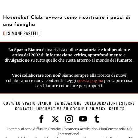
Hovershot Club: ovvero come ricostruire i pezzi di
una famiglia
DI
SIMONE RASTELLI
Lo Spazio Bianco
è una rivista online
amatoriale e indipendente
attiva
dal 2002
di
informazione
,
critica
,
approfondimento
e
divulgazione
su tutto quello che ruota attorno al mondo del
fumetto
.
Vuoi collaborare con noi?
Siamo sempre alla ricerca di nuovi
collaboratori e nuovi contenuti. Leggi
questa pagina
per capire cosa
cerchiamo e come fare per proporti.
COS’È LO SPAZIO BIANCO
LA REDAZIONE
COLLABORAZIONI ESTERNE
CONTATTI
INFORMATIVA SU COOKIE E PRIVACY
CREDITS
I contenuti sono diffusi in Creative Commons Attribution-NonCommercial 4.0
International.