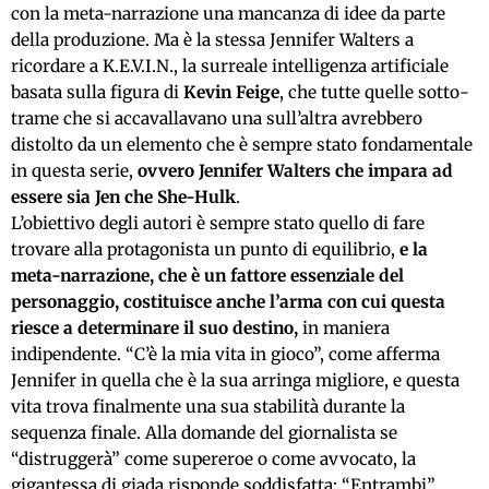
con la meta-narrazione una mancanza di idee da parte
della produzione. Ma è la stessa Jennifer Walters a
ricordare a K.E.V.I.N., la surreale intelligenza artificiale
basata sulla figura di
Kevin Feige
, che tutte quelle sotto-
trame che si accavallavano una sull’altra avrebbero
distolto da un elemento che è sempre stato fondamentale
in questa serie,
ovvero Jennifer Walters che impara ad
essere sia Jen che She-Hulk
.
L’obiettivo degli autori è sempre stato quello di fare
trovare alla protagonista un punto di equilibrio,
e la
meta-narrazione, che è un fattore essenziale del
personaggio, costituisce anche l’arma con cui questa
riesce a determinare il suo destino,
in maniera
indipendente. “C’è la mia vita in gioco”, come afferma
Jennifer in quella che è la sua arringa migliore, e questa
vita trova finalmente una sua stabilità durante la
sequenza finale. Alla domande del giornalista se
“distruggerà” come supereroe o come avvocato, la
gigantessa di giada risponde soddisfatta: “Entrambi”.