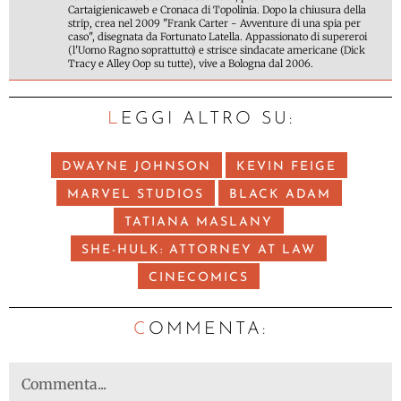
Cartaigienicaweb e Cronaca di Topolinia. Dopo la chiusura della
strip, crea nel 2009 "Frank Carter - Avventure di una spia per
caso", disegnata da Fortunato Latella. Appassionato di supereroi
(l'Uomo Ragno soprattutto) e strisce sindacate americane (Dick
Tracy e Alley Oop su tutte), vive a Bologna dal 2006.
LEGGI ALTRO SU:
DWAYNE JOHNSON
KEVIN FEIGE
MARVEL STUDIOS
BLACK ADAM
TATIANA MASLANY
SHE-HULK: ATTORNEY AT LAW
CINECOMICS
C
OMMENTA: