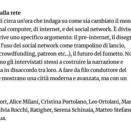
lla rete
i circa un’ora che indaga su come sia cambiato il mo
nal computer, di internet, e dei social network. È divis
crive uno specifico argomento: il pre-internet, il dise
, l’uso dei social network come trampolino di lancio,
crowdfunding, patreon etc…), il futuro del fumetto. N
o gli intervistati stessi a costruire la narrazione e
 in disaccordo tra loro. A fare da filo conduttore del
he mostrano una città moderna e avanzata, ma con un
gort, Alice Milani, Cristina Portolano, Leo Ortolani, Ma
lvia Rocchi, Ratigher, Serena Schinaia, Matteo Stefanel
ua.