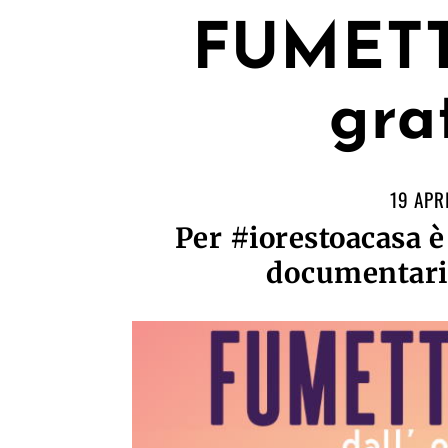
FUMETT
gra
19 APR
Per #iorestoacasa è 
documentar