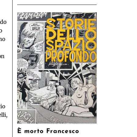
ndo
o
gno
on
rio
li,
È morto Francesco