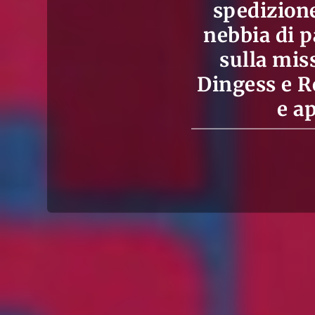
spedizione
nebbia di p
sulla mis
Dingess e Ro
e a