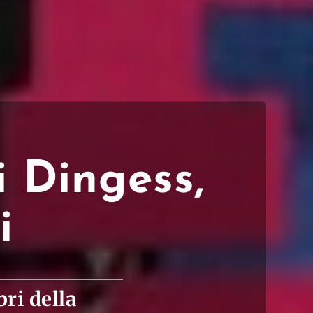
i Dingess,
i
ri della