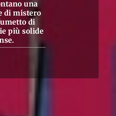
rontano una
e di mistero
fumetto di
e più solide
nse.