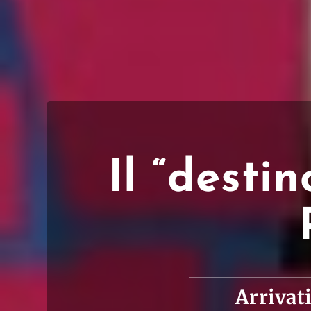
Il “desti
Arrivat