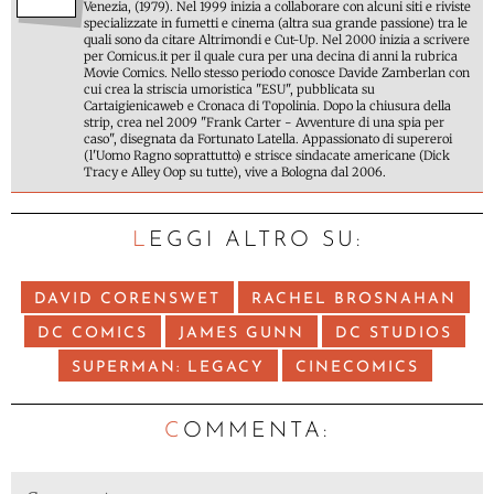
Venezia, (1979). Nel 1999 inizia a collaborare con alcuni siti e riviste
specializzate in fumetti e cinema (altra sua grande passione) tra le
quali sono da citare Altrimondi e Cut-Up. Nel 2000 inizia a scrivere
per Comicus.it per il quale cura per una decina di anni la rubrica
Movie Comics. Nello stesso periodo conosce Davide Zamberlan con
cui crea la striscia umoristica "ESU", pubblicata su
Cartaigienicaweb e Cronaca di Topolinia. Dopo la chiusura della
strip, crea nel 2009 "Frank Carter - Avventure di una spia per
caso", disegnata da Fortunato Latella. Appassionato di supereroi
(l'Uomo Ragno soprattutto) e strisce sindacate americane (Dick
Tracy e Alley Oop su tutte), vive a Bologna dal 2006.
LEGGI ALTRO SU:
DAVID CORENSWET
RACHEL BROSNAHAN
DC COMICS
JAMES GUNN
DC STUDIOS
SUPERMAN: LEGACY
CINECOMICS
C
OMMENTA: