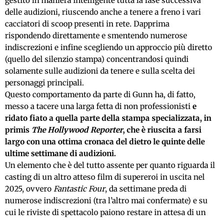
gestito in maniera intelligente tutta la fase successiva
delle audizioni, riuscendo anche a tenere a freno i vari
cacciatori di scoop presenti in rete. Dapprima
rispondendo direttamente e smentendo numerose
indiscrezioni e infine scegliendo un approccio più diretto
(quello del silenzio stampa) concentrandosi quindi
solamente sulle audizioni da tenere e sulla scelta dei
personaggi principali.
Questo comportamento da parte di Gunn ha, di fatto,
messo a tacere una larga fetta di non professionisti
e
ridato fiato a quella parte della stampa specializzata, in
primis
The Hollywood Reporter
, che è riuscita a farsi
largo con una ottima cronaca del dietro le quinte delle
ultime settimane di audizioni.
Un elemento che è del tutto assente per quanto riguarda il
casting di un altro atteso film di supereroi in uscita nel
2025, ovvero
Fantastic Four
, da settimane preda di
numerose indiscrezioni (tra l’altro mai confermate) e su
cui le riviste di spettacolo paiono restare in attesa di un