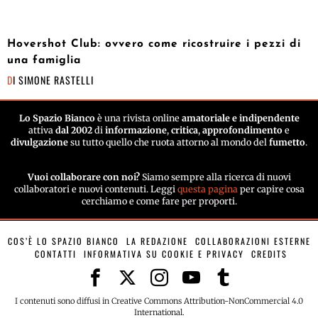
Hovershot Club: ovvero come ricostruire i pezzi di
una famiglia
DI
SIMONE RASTELLI
Lo Spazio Bianco
è una rivista online
amatoriale e indipendente
attiva
dal 2002
di
informazione
,
critica
,
approfondimento
e
divulgazione
su tutto quello che ruota attorno al mondo del
fumetto
.
Vuoi collaborare con noi?
Siamo sempre alla ricerca di nuovi
collaboratori e nuovi contenuti. Leggi
questa pagina
per capire cosa
cerchiamo e come fare per proporti.
COS’È LO SPAZIO BIANCO
LA REDAZIONE
COLLABORAZIONI ESTERNE
CONTATTI
INFORMATIVA SU COOKIE E PRIVACY
CREDITS
I contenuti sono diffusi in Creative Commons Attribution-NonCommercial 4.0
International.