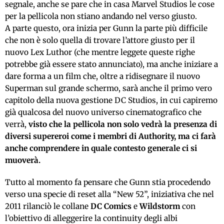
segnale, anche se pare che in casa Marvel Studios le cose
per la pellicola non stiano andando nel verso giusto.
A parte questo, ora inizia per Gunn la parte più difficile
che non è solo quella di trovare l’attore giusto per il
nuovo Lex Luthor (che mentre leggete queste righe
potrebbe già essere stato annunciato), ma anche iniziare a
dare forma a un film che, oltre a ridisegnare il nuovo
Superman sul grande schermo, sarà anche il primo vero
capitolo della nuova gestione DC Studios, in cui capiremo
già qualcosa del nuovo universo cinematografico che
verrà,
visto che la pellicola non solo vedrà la presenza di
diversi supereroi come i membri di Authority, ma ci farà
anche comprendere in quale contesto generale ci si
muoverà.
Tutto al momento fa pensare che Gunn stia procedendo
verso una specie di reset alla “New 52”, iniziativa che nel
2011 rilanciò le collane
DC Comics
e
Wildstorm
con
l’obiettivo di alleggerire la continuity degli albi