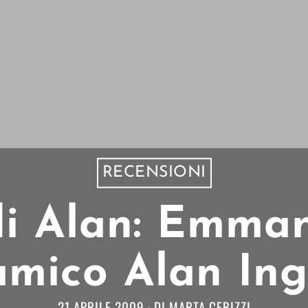
RECENSIONI
di Alan: Emman
’amico Alan I
21 APRILE 2009
DI
MARTA CERIZZI