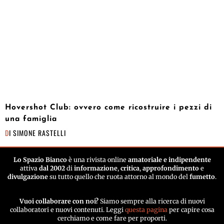
Hovershot Club: ovvero come ricostruire i pezzi di
una famiglia
DI
SIMONE RASTELLI
Lo Spazio Bianco
è una rivista online
amatoriale e indipendente
attiva
dal 2002
di
informazione
,
critica
,
approfondimento
e
divulgazione
su tutto quello che ruota attorno al mondo del
fumetto
.
Vuoi collaborare con noi?
Siamo sempre alla ricerca di nuovi
collaboratori e nuovi contenuti. Leggi
questa pagina
per capire cosa
cerchiamo e come fare per proporti.