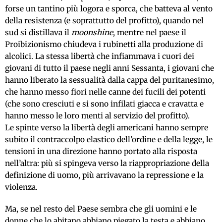
forse un tantino più logora e sporca, che batteva al vento
della resistenza (e soprattutto del profitto), quando nel
sud si distillava il
moonshine
, mentre nel paese il
Proibizionismo chiudeva i rubinetti alla produzione di
alcolici. La stessa libertà che infiammava i cuori dei
giovani di tutto il paese negli anni Sessanta, i giovani che
hanno liberato la sessualità dalla cappa del puritanesimo,
che hanno messo fiori nelle canne dei fucili dei potenti
(che sono cresciuti e si sono infilati giacca e cravatta e
hanno messo le loro menti al servizio del profitto).
Le spinte verso la libertà degli americani hanno sempre
subito il contraccolpo elastico dell’ordine e della legge, le
tensioni in una direzione hanno portato alla risposta
nell’altra: più si spingeva verso la riappropriazione della
definizione di uomo, più arrivavano la repressione e la
violenza.
Ma, se nel resto del Paese sembra che gli uomini e le
donne che lo abitano abbiano piegato la testa e abbiano