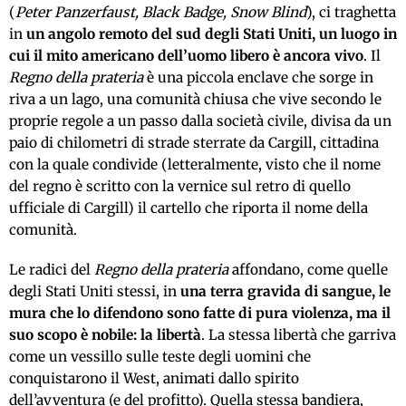
(
Peter Panzerfaust, Black Badge, Snow Blind
), ci traghetta
in
un angolo remoto del sud degli Stati Uniti, un luogo in
cui il mito americano dell’uomo libero è ancora vivo
. Il
Regno della prateria
è una piccola enclave che sorge in
riva a un lago, una comunità chiusa che vive secondo le
proprie regole a un passo dalla società civile, divisa da un
paio di chilometri di strade sterrate da Cargill, cittadina
con la quale condivide (letteralmente, visto che il nome
del regno è scritto con la vernice sul retro di quello
ufficiale di Cargill) il cartello che riporta il nome della
comunità.
Le radici del
Regno della prateria
affondano, come quelle
degli Stati Uniti stessi, in
una terra gravida di sangue, le
mura che lo difendono sono fatte di pura violenza, ma il
suo scopo è nobile: la libertà
. La stessa libertà che garriva
come un vessillo sulle teste degli uomini che
conquistarono il West, animati dallo spirito
dell’avventura (e del profitto). Quella stessa bandiera,