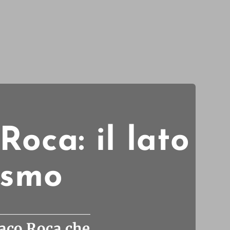
Roca: il lato
ismo
Paco Roca che