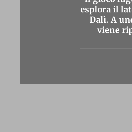
esplora il l
Dalì. A un
viene ri