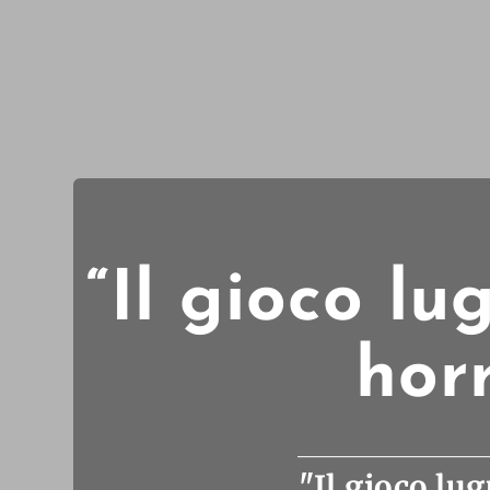
“Il gioco lu
hor
"Il gioco lu