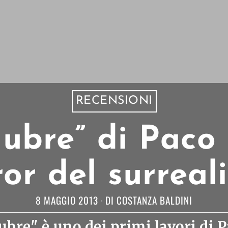
RECENSIONI
gubre” di Paco 
ror del surreal
8 MAGGIO 2013
DI
COSTANZA BALDINI
gubre" è uno dei primi lavori di 