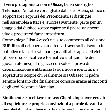
il vero protagonista non è Ulisse, bensì suo figlio
Telemaco
. Aiutato e consigliato dalla dea Atena, stanco di
sopportare i soprusi dei Pretendenti, si distingue
nell’assemblea a Itaca e, successivamente, parte per un
viaggio dal duplice scopo: capire se il padre sia ancora
vivo e procurarsi fama imperitura.
Come spiega Elisa Avezzù nel suo commento all’edizione
BUR Rizzoli
del poema omerico, attraverso il discorso in
pubblico e la peripezia, paragonabili alle tappe dell’efebia
(il percorso educativo e formativo istituzionale dei
giovani ateniesi), il ragazzo non solo dà prova di
determinazione e abbraccia la sua nuova identità, ma
soprattutto scopre chi realmente sia Odisseo, il padre
sempre lontano che finalmente conosce grazie ai racconti
degli eroi Nestore e Menelao.
Similmente e in chiave fantasy Gherd, dopo aver cercato
di esplicitare le proprie convinzioni a parole davanti ai
membri del clan, deve partire
e, lungo il suo cammino di