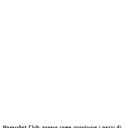
Hovershot Club: ovvero come ricostruire i pezzi di