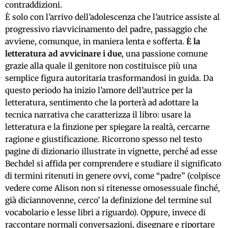
contraddizioni.
È solo con l’arrivo dell’adolescenza che l’autrice assiste al
progressivo riavvicinamento del padre, passaggio che
avviene, comunque, in maniera lenta e sofferta.
È la
letteratura ad avvicinare i due
, una passione comune
grazie alla quale il genitore non costituisce più una
semplice figura autoritaria trasformandosi in guida. Da
questo periodo ha inizio l’amore dell’autrice per la
letteratura, sentimento che la porterà ad adottare la
tecnica narrativa che caratterizza il libro: usare la
letteratura e la finzione per spiegare la realtà, cercarne
ragione e giustificazione. Ricorrono spesso nel testo
pagine di dizionario illustrate in vignette, perché ad esse
Bechdel si affida per comprendere e studiare il significato
di termini ritenuti in genere ovvi, come “padre” (colpisce
vedere come Alison non si ritenesse omosessuale finché,
già diciannovenne, cerco’ la definizione del termine sul
vocabolario e lesse libri a riguardo). Oppure, invece di
raccontare normali conversazioni, disegnare e riportare