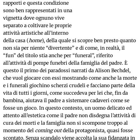
rapporti e questa condizione
sono ben rappresentati in una
vignetta dove ognuno vive
separato a coltivare le proprie
attività artistiche all’interno
della casa (
home
), della quale si scopre ben presto quanto
non sia per niente “divertente” e di come, in realtà, il
“fun” del titolo stia anche per “funeral”, riferito
all’attività di pompe funebri della famiglia del padre. È
questo il primo dei paradossi narrati da Alison Bechdel,
che vuol giocare con essi mostrando come anche la morte
e i funerali giochino scherzi crudeli e facciano parte della
vita di tutti i giorni, come succedeva per lei che, fin da
bambina, aiutava il padre a sistemare cadaveri come se
fosse un gioco. In questo contesto, un uomo delicato ed
attento all’estetica come il padre non disdegna l’attività di
cura dei morti e la famiglia non si scompone troppo al
momento del
coming out
della protagonista, quasi fosse
scontato. Senza scandalo viene accolta la sua fidanzata in