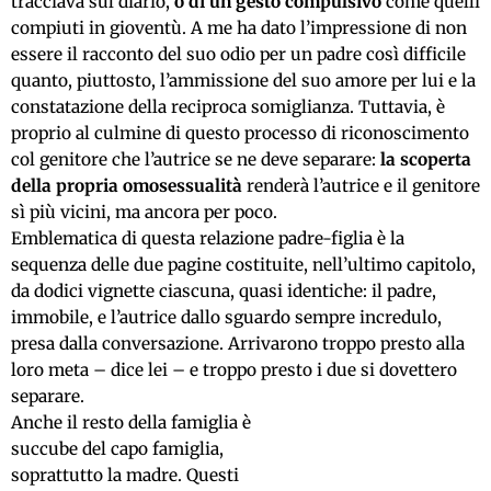
tracciava sul diario,
o di un gesto compulsivo
come quelli
compiuti in gioventù. A me ha dato l’impressione di non
essere il racconto del suo odio per un padre così difficile
quanto, piuttosto, l’ammissione del suo amore per lui e la
constatazione della reciproca somiglianza. Tuttavia, è
proprio al culmine di questo processo di riconoscimento
col genitore che l’autrice se ne deve separare:
la scoperta
della propria omosessualità
renderà l’autrice e il genitore
sì più vicini, ma ancora per poco.
Emblematica di questa relazione padre-figlia è la
sequenza delle due pagine costituite, nell’ultimo capitolo,
da dodici vignette ciascuna, quasi identiche: il padre,
immobile, e l’autrice dallo sguardo sempre incredulo,
presa dalla conversazione. Arrivarono troppo presto alla
loro meta – dice lei – e troppo presto i due si dovettero
separare.
Anche il resto della famiglia è
succube del capo famiglia,
soprattutto la madre. Questi