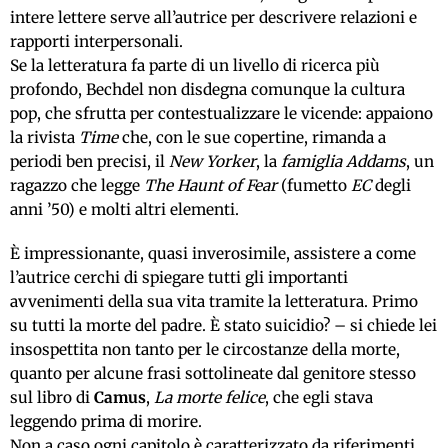
intere lettere serve all’autrice per descrivere relazioni e
rapporti interpersonali.
Se la letteratura fa parte di un livello di ricerca più
profondo, Bechdel non disdegna comunque la cultura
pop, che sfrutta per contestualizzare le vicende: appaiono
la rivista
Time
che, con le sue copertine, rimanda a
periodi ben precisi, il
New Yorker
, la
famiglia Addams
, un
ragazzo che legge
The Haunt of Fear
(fumetto
EC
degli
anni ’50) e molti altri elementi.
È impressionante, quasi inverosimile, assistere a come
l’autrice cerchi di spiegare tutti gli importanti
avvenimenti della sua vita tramite la letteratura. Primo
su tutti la morte del padre. È stato suicidio? – si chiede lei
insospettita non tanto per le circostanze della morte,
quanto per alcune frasi sottolineate dal genitore stesso
sul libro di
Camus
,
La morte felice
, che egli stava
leggendo prima di morire.
Non a caso ogni capitolo è caratterizzato da riferimenti