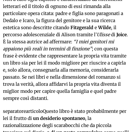
letterari ed il titolo di ognuno di essi rimanda alla
particolare opera citata: padre e figlia sono paragonati a
Dedalo e Icaro, la figura del genitore e la sua ricerca
estetica sono descritte citando
Fitzgerald
e
Wilde
, il
percorso adolescenziale di Alison tramite l’
Ulisse
di
Joice
.
È la stessa autrice ad affermare:
“I miei genitori mi
appaiono più reali in termini di finzione”
; con questa
frase è evidente che rappresentare la propria vita tramite
un libro sia per lei il modo migliore per riuscire a capirla
e, solo allora, consegnarla alla memoria, considerarla
passato. Se nei libri e nella dimensione del romanzo si
trova la verità, allora affidarvi la propria vita diventa il
miglior modo per capire quella famiglia e quel padre
sempre così distanti.
separatorearticoloQuesto libro è stato probabilmente per
lei il frutto di
un desiderio spontaneo
, la
razionalizzazione degli scarabocchi che da piccola