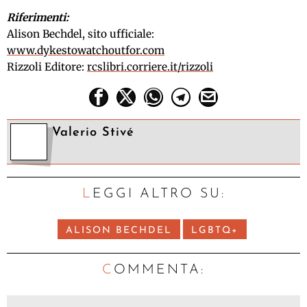
Riferimenti:
Alison Bechdel, sito ufficiale:
www.dykestowatchoutfor.com
Rizzoli Editore:
rcslibri.corriere.it/rizzoli
Valerio Stivé
LEGGI ALTRO SU:
ALISON BECHDEL
LGBTQ+
C
OMMENTA: