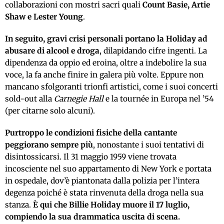
collaborazioni con mostri sacri quali
Count Basie, Artie
Shaw e Lester Young
.
In seguito, gravi crisi personali
portano la Holiday ad
abusare di alcool e droga
, dilapidando cifre ingenti. La
dipendenza da oppio ed eroina, oltre a indebolire la sua
voce, la fa anche finire in galera più volte. Eppure non
mancano sfolgoranti trionfi artistici, come i suoi concerti
sold-out alla
Carnegie Hall
e la tournée in Europa nel ’54
(per citarne solo alcuni).
Purtroppo le condizioni fisiche della cantante
peggiorano sempre più
, nonostante i suoi tentativi di
disintossicarsi. Il 31 maggio 1959 viene trovata
incosciente nel suo appartamento di New York e portata
in ospedale, dov’è piantonata dalla polizia per l’intera
degenza poiché è stata rinvenuta della droga nella sua
stanza.
È
qui che Billie Holiday muore il 17 luglio,
compiendo la sua drammatica uscita di scena.