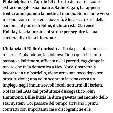
Philadelphia nell’aprile 1915
, frutto di una relazione
extraconiugale.
Sua madre, Sadie Fagan, ha appena
tredici anni quando la mette al mondo
. Nonostante versi
in condizioni di estrema povertà, è lei a occuparsi della
bambina:
il padre di Billie, il chitarrista Clarence
Holiday, lascia presto entrambe
per seguire la sua
carriera di artista itinerante.
L’infanzia di Billie è durissima
: fin da piccola conosce la
miseria, l’abbandono, la violenza. Dopo qualche anno
passato a Baltimora, affidata a dei parenti, raggiunge la
madre che fa la domestica a New York.
Costretta a
lavorare in un bordello
, viene arrestata poco dopo per
prostituzione; una volta scontata la pena cerca un
impiego negli innumerevoli locali notturni di Harlem.
Notata nel 1933 dal produttore discografico John
Hammond
,
Billie inizia la dura gavetta nel mondo dello
star system
. Col passare del tempo arrivano i primi
contratti con importanti case discografiche e le