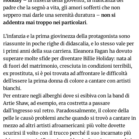
Holiday
– la miseria della gioventù, la mancanza del
padre che la segnò a vita, gli amori sofferti che non
seppero mai darle una serenità duratura –
non si
addentra mai troppo nei particolari
.
L’infanzia e la prima giovinezza della protagonista sono
riassunte in poche righe di didascalia, e lo stesso vale per
i primi anni della sua carriera. Eleanora Fagan ha dovuto
superare molte sfide per diventare Billie Holiday: nata al
di fuori del matrimonio, cresciuta in condizioni terribili,
ex prostituta, si è poi trovata ad affrontare le difficoltà
dell’essere la prima donna di colore a cantare con artisti
bianchi.
Per entrare negli alberghi dove si esibiva con la band di
Artie Shaw, ad esempio, era costretta a passare
dall’ingresso sul retro. Paradossalmente, il colore della
pelle le causò problemi anche quando si trovò a cantare in
mezzo ad altri artisti afroamericani: più volte dovette
scurirsi il volto con il trucco perché il suo incarnato più