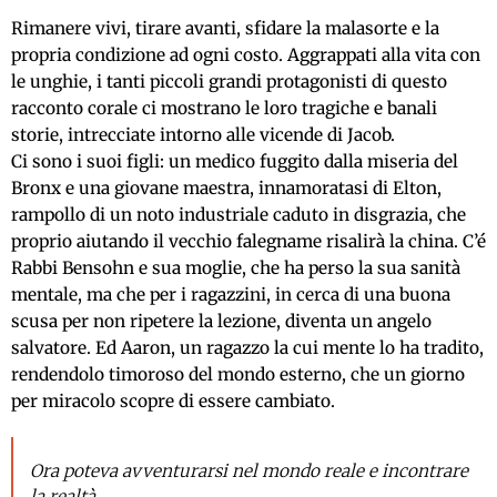
Rimanere vivi, tirare avanti, sfidare la malasorte e la
propria condizione ad ogni costo. Aggrappati alla vita con
le unghie, i tanti piccoli grandi protagonisti di questo
racconto corale ci mostrano le loro tragiche e banali
storie, intrecciate intorno alle vicende di Jacob.
Ci sono i suoi figli: un medico fuggito dalla miseria del
Bronx e una giovane maestra, innamoratasi di Elton,
rampollo di un noto industriale caduto in disgrazia, che
proprio aiutando il vecchio falegname risalirà la china. C’é
Rabbi Bensohn e sua moglie, che ha perso la sua sanità
mentale, ma che per i ragazzini, in cerca di una buona
scusa per non ripetere la lezione, diventa un angelo
salvatore. Ed Aaron, un ragazzo la cui mente lo ha tradito,
rendendolo timoroso del mondo esterno, che un giorno
per miracolo scopre di essere cambiato.
Ora poteva avventurarsi nel mondo reale e incontrare
la realtà