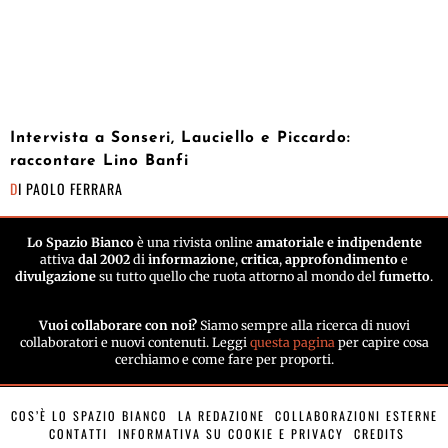
Intervista a Sonseri, Lauciello e Piccardo:
raccontare Lino Banfi
DI
PAOLO FERRARA
Lo Spazio Bianco
è una rivista online
amatoriale e indipendente
attiva
dal 2002
di
informazione
,
critica
,
approfondimento
e
divulgazione
su tutto quello che ruota attorno al mondo del
fumetto
.
Vuoi collaborare con noi?
Siamo sempre alla ricerca di nuovi
collaboratori e nuovi contenuti. Leggi
questa pagina
per capire cosa
cerchiamo e come fare per proporti.
COS’È LO SPAZIO BIANCO
LA REDAZIONE
COLLABORAZIONI ESTERNE
CONTATTI
INFORMATIVA SU COOKIE E PRIVACY
CREDITS