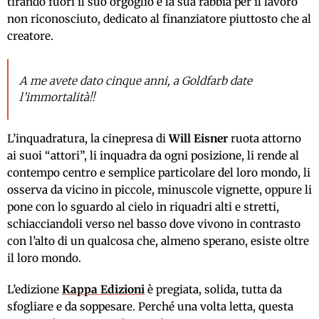
tirando fuori il suo orgoglio e la sua rabbia per il lavoro
non riconosciuto, dedicato al finanziatore piuttosto che al
creatore.
A me avete dato cinque anni, a Goldfarb date
l’immortalità!!
L’inquadratura, la cinepresa di
Will Eisner
ruota attorno
ai suoi “attori”, li inquadra da ogni posizione, li rende al
contempo centro e semplice particolare del loro mondo, li
osserva da vicino in piccole, minuscole vignette, oppure li
pone con lo sguardo al cielo in riquadri alti e stretti,
schiacciandoli verso nel basso dove vivono in contrasto
con l’alto di un qualcosa che, almeno sperano, esiste oltre
il loro mondo.
L’edizione
Kappa Edizioni
è pregiata, solida, tutta da
sfogliare e da soppesare. Perché una volta letta, questa