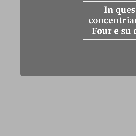
In ques
concentriam
Four e su 