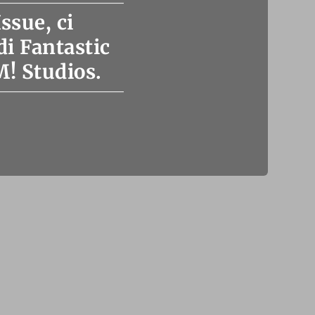
ssue, ci
di Fantastic
M! Studios.