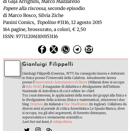
di Gaja Arrighini, Marco Mazzarello
Papere alla riscossa
, secondo episodio
di Marco Bosco, Silvia Ziche
Panini Comics,
Topolino
#3116, 12 agosto 2015
164 pagine, brossurato, a colori, € 2,50
ISSN: 977112061100153116
Gianluigi Filippelli
Gianluigi Filippelli (Cosenza, 1977) ha conseguito laurea e dottorato
in fisica presso l'Università della Calabria. Attualmente lavora
presso l'
Osservatorio Astronomico di Brera
(Milano) dove si occupa
di
Edu INAF
, il magazine di didattica e divulgazione dell'Istituto
Nazionale di Astrofisica di cui è editor-in-chief.
Tra i suoi interessi, le applicazioni della teoria dei gruppi alla fisica e
la divulgazione della scienza (fisica e matematica), attraverso i due
blog
DropSea
(in italiano) e
Doc Madhattan
(in inglese). Collabora da
diversi anni al portale di critica fumettistica Lo Spazio Bianco, dove
si occupa, tra gli altri argomenti, di fumetto disneyano,
supereroistico e ovviamente scientifico.
Last but not least
, è
wikipediano
.