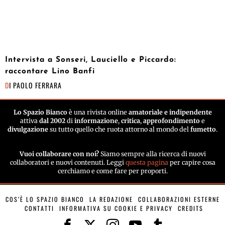
Intervista a Sonseri, Lauciello e Piccardo:
raccontare Lino Banfi
DI
PAOLO FERRARA
Lo Spazio Bianco
è una rivista online
amatoriale e indipendente
attiva
dal 2002
di
informazione
,
critica
,
approfondimento
e
divulgazione
su tutto quello che ruota attorno al mondo del
fumetto
.
Vuoi collaborare con noi?
Siamo sempre alla ricerca di nuovi
collaboratori e nuovi contenuti. Leggi
questa pagina
per capire cosa
cerchiamo e come fare per proporti.
COS’È LO SPAZIO BIANCO
LA REDAZIONE
COLLABORAZIONI ESTERNE
CONTATTI
INFORMATIVA SU COOKIE E PRIVACY
CREDITS