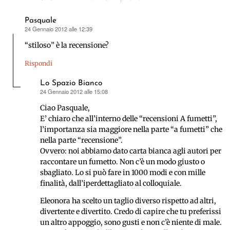
Pasquale
24 Gennaio 2012 alle 12:39
ha
detto:
“stiloso” è la recensione?
Rispondi
Lo Spazio Bianco
24 Gennaio 2012 alle 15:08
ha
detto:
Ciao Pasquale,
E’ chiaro che all’interno delle “recensioni A fumetti”,
l’importanza sia maggiore nella parte “a fumetti” che
nella parte “recensione”.
Ovvero: noi abbiamo dato carta bianca agli autori per
raccontare un fumetto. Non c’è un modo giusto o
sbagliato. Lo si può fare in 1000 modi e con mille
finalità, dall’iperdettagliato al colloquiale.
Eleonora ha scelto un taglio diverso rispetto ad altri,
divertente e divertito. Credo di capire che tu preferissi
un altro appoggio, sono gusti e non c’è niente di male.