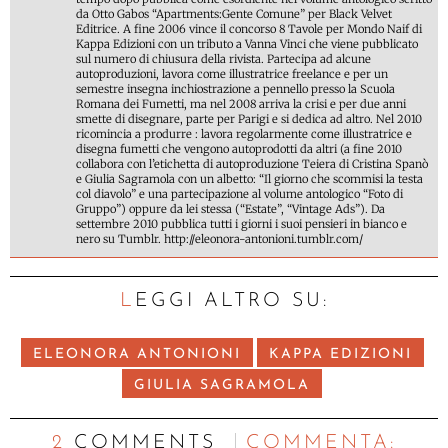
da Otto Gabos “Apartments:Gente Comune” per Black Velvet
Editrice. A fine 2006 vince il concorso 8 Tavole per Mondo Naif di
Kappa Edizioni con un tributo a Vanna Vinci che viene pubblicato
sul numero di chiusura della rivista. Partecipa ad alcune
autoproduzioni, lavora come illustratrice freelance e per un
semestre insegna inchiostrazione a pennello presso la Scuola
Romana dei Fumetti, ma nel 2008 arriva la crisi e per due anni
smette di disegnare, parte per Parigi e si dedica ad altro. Nel 2010
ricomincia a produrre : lavora regolarmente come illustratrice e
disegna fumetti che vengono autoprodotti da altri (a fine 2010
collabora con l’etichetta di autoproduzione Teiera di Cristina Spanò
e Giulia Sagramola con un albetto: “Il giorno che scommisi la testa
col diavolo” e una partecipazione al volume antologico “Foto di
Gruppo”) oppure da lei stessa (“Estate”, “Vintage Ads”). Da
settembre 2010 pubblica tutti i giorni i suoi pensieri in bianco e
nero su Tumblr. http://eleonora-antonioni.tumblr.com/
LEGGI ALTRO SU:
ELEONORA ANTONIONI
KAPPA EDIZIONI
GIULIA SAGRAMOLA
2 COMMENTS
C
OMMENTA: