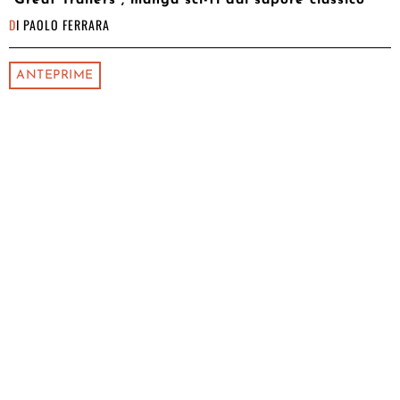
“Great Trailers”, manga sci-fi dal sapore classico
DI
PAOLO FERRARA
ANTEPRIME