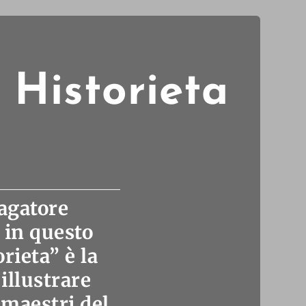
 Historieta
dagatore
 in questo
rieta” è la
illustrare
 maestri del