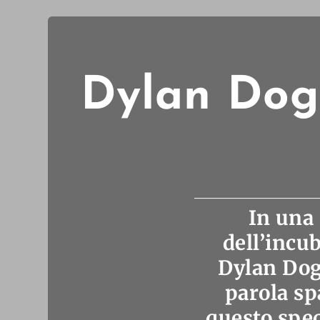
Dylan Dog 
In una 
dell’incu
Dylan Dog 
parola sp
questo spec