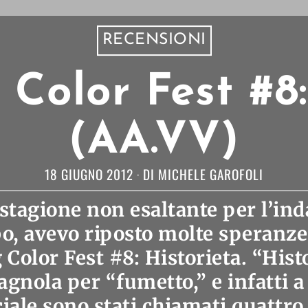
RECENSIONI
Color Fest #8:
(AA.VV)
18 GIUGNO 2012
DI
MICHELE GAROFOLI
stagione non esaltante per l’in
bo, avevo riposto molte speranze
Color Fest #8: Historieta. “Histo
agnola per “fumetto,” e infatti a 
iale sono stati chiamati quattro