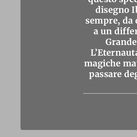
disegno I
sempre, da q
a un diffe
Grande 
L’Eternauta
magiche mat
passare deg