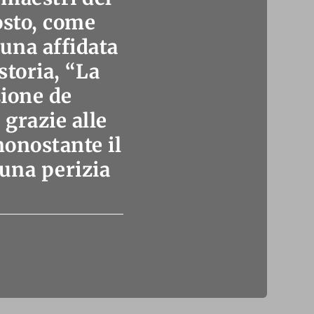
osto, come
cuna affidata
storia, “La
zione de
 grazie alle
onostante il
 una perizia