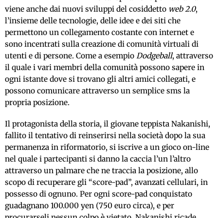
viene anche dai nuovi sviluppi del cosiddetto
web 2.0
,
l’insieme delle tecnologie, delle idee e dei siti che
permettono un collegamento costante con internet e
sono incentrati sulla creazione di comunità virtuali di
utenti e di persone. Come a esempio
Dodgeball
, attraverso
il quale i vari membri della comunità possono sapere in
ogni istante dove si trovano gli altri amici collegati, e
possono comunicare attraverso un semplice sms la
propria posizione.
Il protagonista della storia, il giovane teppista Nakanishi,
fallito il tentativo di reinserirsi nella società dopo la sua
permanenza in riformatorio, si iscrive a un gioco on-line
nel quale i partecipanti si danno la caccia l’un l’altro
attraverso un palmare che ne traccia la posizione, allo
scopo di recuperare gli “score-pad”, avanzati cellulari, in
possesso di ognuno. Per ogni score-pad conquistato
guadagnano 100.000 yen (750 euro circa), e per
procurarseli nessun colpo è vietato. Nakanishi ricade