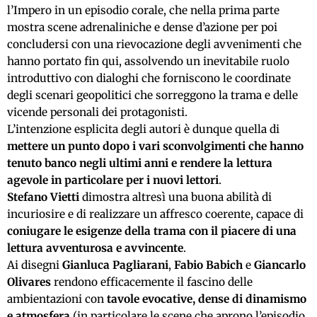
l’Impero in un episodio corale, che nella prima parte
mostra scene adrenaliniche e dense d’azione per poi
concludersi con una rievocazione degli avvenimenti che
hanno portato fin qui, assolvendo un inevitabile ruolo
introduttivo con dialoghi che forniscono le coordinate
degli scenari geopolitici che sorreggono la trama e delle
vicende personali dei protagonisti.
L’intenzione esplicita degli autori è dunque quella di
mettere un punto dopo i vari sconvolgimenti che hanno
tenuto banco negli ultimi anni e rendere la lettura
agevole in particolare per i nuovi lettori
.
Stefano Vietti
dimostra altresì una buona abilità di
incuriosire e di realizzare un affresco coerente, capace di
coniugare le esigenze della trama con il piacere di una
lettura avventurosa e avvincente
.
Ai disegni
Gianluca Pagliarani
,
Fabio Babich
e
Giancarlo
Olivares
rendono efficacemente il fascino delle
ambientazioni con
tavole evocative, dense di dinamismo
e atmosfera
(in particolare le scene che aprono l’episodio