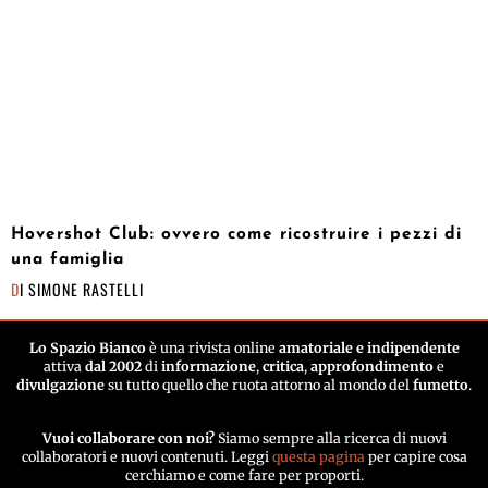
Hovershot Club: ovvero come ricostruire i pezzi di
una famiglia
DI
SIMONE RASTELLI
Lo Spazio Bianco
è una rivista online
amatoriale e indipendente
attiva
dal 2002
di
informazione
,
critica
,
approfondimento
e
divulgazione
su tutto quello che ruota attorno al mondo del
fumetto
.
Vuoi collaborare con noi?
Siamo sempre alla ricerca di nuovi
collaboratori e nuovi contenuti. Leggi
questa pagina
per capire cosa
cerchiamo e come fare per proporti.