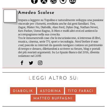
Amedeo Scalese
Impara a leggere su Topolino e naturalmente sviluppa una passione
viscerale per i fumetti, ereditata anche dai geni familiari. Tex,
Zagor, Mister No, Diabolik, Alan Ford, Dylan Dog, Nathan Never,
Ken Parker, Uomo Ragno, X-Men e molti altri eroi ed antieroi lo
accompagnano nella sua crescita.
Tra le innumerevoli cose che lo incuriosiscono, si interessa di libri,
musica, cinema, serie TV, sport e tecnologia.
Nerd before it was
cool
, pascola su internet da quando navigare costava un patrimonio
di tempo e denaro, dilettandosi a scrivere su forum, blog e portali
dei più svariati argomenti. Su Lo Spazio Bianco dal 2016, diventa
redattore nel 2019.
LEGGI ALTRO SU:
DIABOLIK
ASTORINA
TITO FARACI
MATTEO BUFFAGNI