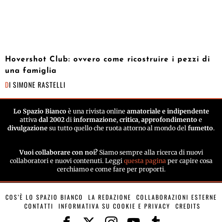
Hovershot Club: ovvero come ricostruire i pezzi di
una famiglia
DI
SIMONE RASTELLI
Lo Spazio Bianco
è una rivista online
amatoriale e indipendente
attiva
dal 2002
di
informazione
,
critica
,
approfondimento
e
divulgazione
su tutto quello che ruota attorno al mondo del
fumetto
.
Vuoi collaborare con noi?
Siamo sempre alla ricerca di nuovi
collaboratori e nuovi contenuti. Leggi
questa pagina
per capire cosa
cerchiamo e come fare per proporti.
COS’È LO SPAZIO BIANCO
LA REDAZIONE
COLLABORAZIONI ESTERNE
CONTATTI
INFORMATIVA SU COOKIE E PRIVACY
CREDITS