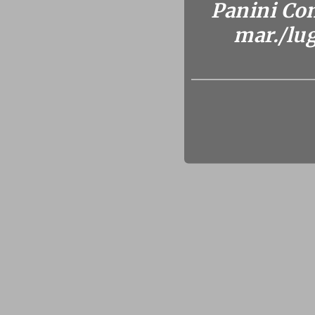
Panini Com
mar./lug