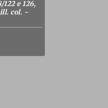
/122 e 126,
l. col. -