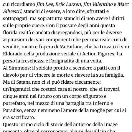
cui ricordiamo
Jim Lee
,
Erik Larsen
,
Jim Valentino
e
Marc
Silvestri
, stanchi di essere, a loro dire, sfruttati e
sottopagati, ma soprattutto stanchi di non avere i diritti
sulle proprie opere. Con il passare degli anni questa
florida realtà è andata disgregandosi, più per le diverse
aspirazioni dei vari componenti che per una reale crisi di
vendite, mentre l’opera di McFarlane, che ha trovato il suo
Eldorado nella produzione seriale di Action Figures, ha
perso la freschezza e l’originalità di una volta.
Al Simmons: il soldato pronto a scendere a patti con il
diavolo pur di vincere la morte e riavere la sua famiglia.
Ma di Satana non ci si può fidare ciecamente:
un’ingenuità che costerà cara al nostro, che si troverà
cinque anni nel futuro con un corpo sfigurato e
putrefatto, nel mezzo di una battaglia tra Inferno e
Paradiso, senza nemmeno l’amore della moglie per cui si
era sacrificato.
Questo primo ciclo di storie dell’antieroe della Image
presenta, oltre al personaggio, alcuni dei villain che