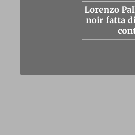
Lorenzo Pal
noir fatta d
cont