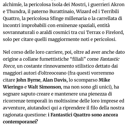
alchimíe, la pericolosa Isola dei Mostri, i guerrieri Akron
e Thundra, il paterno Burattinaio, Wizard ed i Terribili
Quattro, la pericolosa Sfinge millenaria o la carrellata di
incontri improbabili con eminenze spaziali, entità
sovrannaturali o araldi cosmici tra cui Terrax o Firelord,
solo per citare quelli maggiormente noti e pericolosi.
Nel corso delle loro carriere, poi, oltre ad aver anche dato
origine a collane fumettistiche “filiali” come
Fantastic
Force
, un costante rinnovamento stilistico dettato dai
maggiori autori d’oltreoceano (fra questi vorremmo
citare
John Byrne
,
Alan Davis,
lo scomparso
Mike
Wieringo
e
Walt Simonson
, ma non sono gli unici), ha
segnare saputo creare e mantenere una pienezza di
ricorrenze temporali in moltissime delle loro imprese ed
avventure, aiutandoci qui a riprendere il filo della nostra
ragionata questione:
i Fantastici Quattro sono ancora
contemporanei?