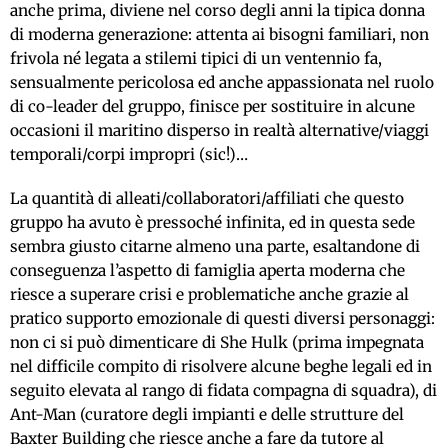
anche prima, diviene nel corso degli anni la tipica donna
di moderna generazione: attenta ai bisogni familiari, non
frivola né legata a stilemi tipici di un ventennio fa,
sensualmente pericolosa ed anche appassionata nel ruolo
di co-leader del gruppo, finisce per sostituire in alcune
occasioni il maritino disperso in realtà alternative/viaggi
temporali/corpi impropri (sic!)…
La quantità di alleati/collaboratori/affiliati che questo
gruppo ha avuto è pressoché infinita, ed in questa sede
sembra giusto citarne almeno una parte, esaltandone di
conseguenza l’aspetto di famiglia aperta moderna che
riesce a superare crisi e problematiche anche grazie al
pratico supporto emozionale di questi diversi personaggi:
non ci si può dimenticare di She Hulk (prima impegnata
nel difficile compito di risolvere alcune beghe legali ed in
seguito elevata al rango di fidata compagna di squadra), di
Ant-Man (curatore degli impianti e delle strutture del
Baxter Building che riesce anche a fare da tutore al