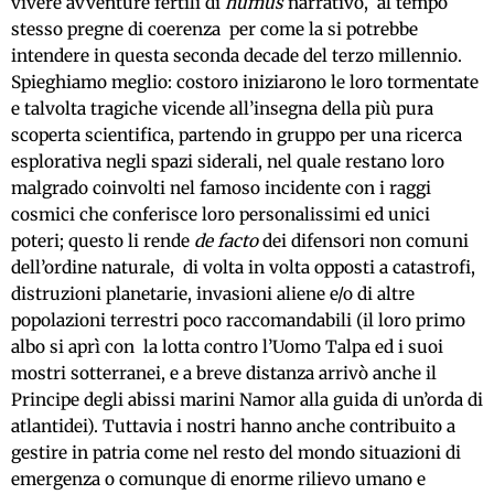
vivere avventure fertili di
humus
narrativo, al tempo
stesso pregne di coerenza per come la si potrebbe
intendere in questa seconda decade del terzo millennio.
Spieghiamo meglio: costoro iniziarono le loro tormentate
e talvolta tragiche vicende all’insegna della più pura
scoperta scientifica, partendo in gruppo per una ricerca
esplorativa negli spazi siderali, nel quale restano loro
malgrado coinvolti nel famoso incidente con i raggi
cosmici che conferisce loro personalissimi ed unici
poteri; questo li rende
de facto
dei difensori non comuni
dell’ordine naturale, di volta in volta opposti a catastrofi,
distruzioni planetarie, invasioni aliene e/o di altre
popolazioni terrestri poco raccomandabili (il loro primo
albo si aprì con la lotta contro l’Uomo Talpa ed i suoi
mostri sotterranei, e a breve distanza arrivò anche il
Principe degli abissi marini Namor alla guida di un’orda di
atlantidei). Tuttavia i nostri hanno anche contribuito a
gestire in patria come nel resto del mondo situazioni di
emergenza o comunque di enorme rilievo umano e