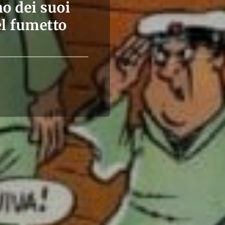
o dei suoi
el fumetto