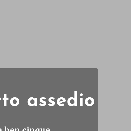
to assedio
a ben cinque