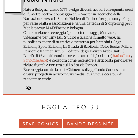
Paolo Ferrara
Nato a Bologna, classe 1977, svolge diversi mestieri e frequenta corsi
di fumetto, teatro, doppiaggio e un Master in Tecniche della
Narrazione presso la Scuola Holden di Torino. Insegna storytelling
per varie realtà e associazioni e ha una cattedra di Storytelling per i
Media presso IAAD Torino e Bologna.
Come freelance sceneggia (per cortometraggi, Mediaset,
videogame per Tiny Bull Studios e qualche fumetto web), ha
pubblicato opere di narrativa e narrativa per bambini ( Saga
Edizioni, Epika Edizioni, La Strada di Babilonia, Delos Books, Milena
Edizioni e Kalimat Group – editore degli Emirati Arabi Uniti- ).
Da più di 15 anni è conduttore e autore radio/podcast (
RadioOhm
/
SonoCoseSerie
) e collabora come recensore e articolista per diverse
riviste digitali e non (tra cui Lo Spazio Bianco).
È sceneggiatore della serie Chimere sull'app Jundo Comics e ha
diversi progetti in arrivo in vari media: qualunque cosa pur di
raccontare storie.
LEGGI ALTRO SU:
STAR COMICS
BANDE DESSINÉE