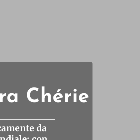
tra Chérie
icamente da
ndiale; con