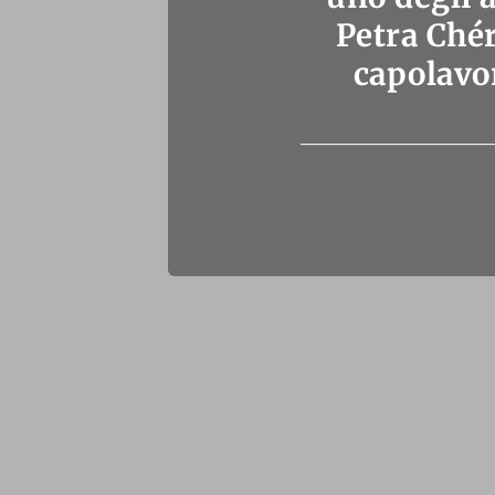
Petra Chér
capolavor