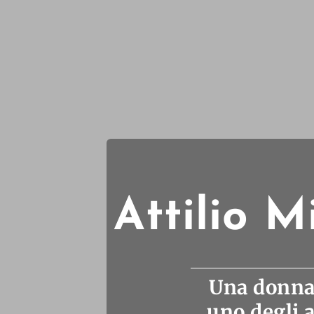
Attilio M
Una donna 
uno degli 