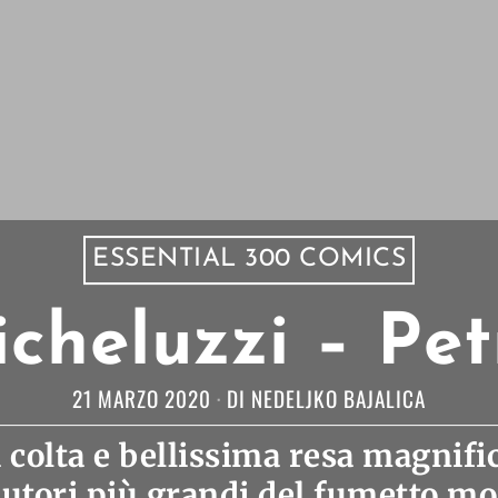
ESSENTIAL 300 COMICS
icheluzzi – Pe
21 MARZO 2020
DI
NEDELJKO BAJALICA
colta e bellissima resa magnif
autori più grandi del fumetto mo