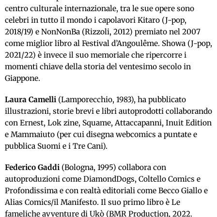
centro culturale internazionale, tra le sue opere sono
celebri in tutto il mondo i capolavori Kitaro (J-pop,
2018/19) e NonNonBa (Rizzoli, 2012) premiato nel 2007
come miglior libro al Festival d’Angoulême. Showa (J-pop,
2021/22) è invece il suo memoriale che ripercorre i
momenti chiave della storia del ventesimo secolo in
Giappone.
Laura Camelli
(Lamporecchio, 1983), ha pubblicato
illustrazioni, storie brevi e libri autoprodotti collaborando
con Ernest, Lok zine, Squame, Attaccapanni, Inuit Edition
e Mammaiuto (per cui disegna webcomics a puntate e
pubblica Suomi e i Tre Cani).
Federico Gaddi
(Bologna, 1995) collabora con
autoproduzioni come DiamondDogs, Coltello Comics e
Profondissima e con realtà editoriali come Becco Giallo e
Alias Comics/il Manifesto. Il suo primo libro è Le
fameliche avventure di Ukò (BMR Production, 2022.