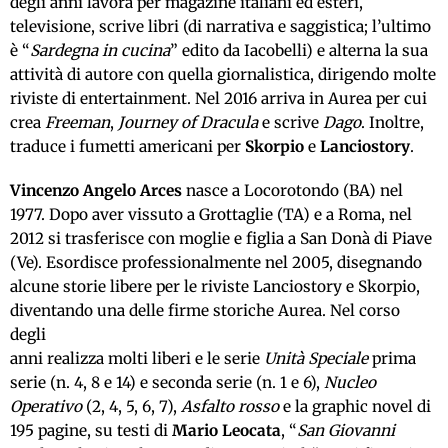
degli anni lavora per magazine italiani ed esteri,
televisione, scrive libri (di narrativa e saggistica; l’ultimo
è “
Sardegna in cucina
” edito da Iacobelli) e alterna la sua
attività di autore con quella giornalistica, dirigendo molte
riviste di entertainment. Nel 2016 arriva in Aurea per cui
crea
Freeman
,
Journey of Dracula
e scrive
Dago
. Inoltre,
traduce i fumetti americani per
Skorpio
e
Lanciostory
.
Vincenzo Angelo Arces
nasce a Locorotondo (BA) nel
1977. Dopo aver vissuto a Grottaglie (TA) e a Roma, nel
2012 si trasferisce con moglie e figlia a San Donà di Piave
(Ve). Esordisce professionalmente nel 2005, disegnando
alcune storie libere per le riviste Lanciostory e Skorpio,
diventando una delle firme storiche Aurea. Nel corso
degli
anni realizza molti liberi e le serie
Unità Speciale
prima
serie (n. 4, 8 e 14) e seconda serie (n. 1 e 6),
Nucleo
Operativo
(2, 4, 5, 6, 7),
Asfalto rosso
e la graphic novel di
195 pagine, su testi di
Mario Leocata
, “
San Giovanni