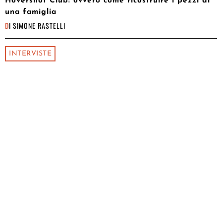
Hovershot Club: ovvero come ricostruire i pezzi di
una famiglia
DI
SIMONE RASTELLI
INTERVISTE