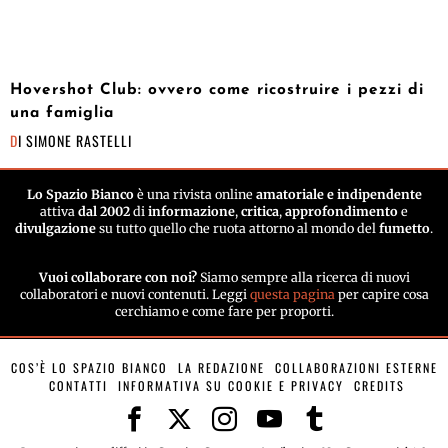
Hovershot Club: ovvero come ricostruire i pezzi di
una famiglia
DI
SIMONE RASTELLI
Lo Spazio Bianco
è una rivista online
amatoriale e indipendente
attiva
dal 2002
di
informazione
,
critica
,
approfondimento
e
divulgazione
su tutto quello che ruota attorno al mondo del
fumetto
.
Vuoi collaborare con noi?
Siamo sempre alla ricerca di nuovi
collaboratori e nuovi contenuti. Leggi
questa pagina
per capire cosa
cerchiamo e come fare per proporti.
COS’È LO SPAZIO BIANCO
LA REDAZIONE
COLLABORAZIONI ESTERNE
CONTATTI
INFORMATIVA SU COOKIE E PRIVACY
CREDITS