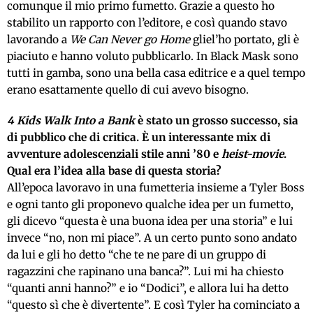
comunque il mio primo fumetto. Grazie a questo ho
stabilito un rapporto con l’editore, e così quando stavo
lavorando a
We Can Never go Home
gliel’ho portato, gli è
piaciuto e hanno voluto pubblicarlo. In Black Mask sono
tutti in gamba, sono una bella casa editrice e a quel tempo
erano esattamente quello di cui avevo bisogno.
4 Kids Walk Into a Bank
è stato un grosso successo, sia
di pubblico che di critica. È un interessante mix di
avventure adolescenziali stile anni ’80 e
heist-movie
.
Qual era l’idea alla base di questa storia?
All’epoca lavoravo in una fumetteria insieme a Tyler Boss
e ogni tanto gli proponevo qualche idea per un fumetto,
gli dicevo “questa è una buona idea per una storia” e lui
invece “no, non mi piace”. A un certo punto sono andato
da lui e gli ho detto “che te ne pare di un gruppo di
ragazzini che rapinano una banca?”. Lui mi ha chiesto
“quanti anni hanno?” e io “Dodici”, e allora lui ha detto
“questo sì che è divertente”. E così Tyler ha cominciato a