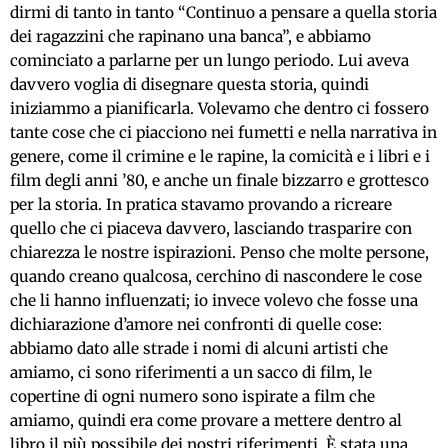
dirmi di tanto in tanto “Continuo a pensare a quella storia
dei ragazzini che rapinano una banca”, e abbiamo
cominciato a parlarne per un lungo periodo. Lui aveva
davvero voglia di disegnare questa storia, quindi
iniziammo a pianificarla. Volevamo che dentro ci fossero
tante cose che ci piacciono nei fumetti e nella narrativa in
genere, come il crimine e le rapine, la comicità e i libri e i
film degli anni ’80, e anche un finale bizzarro e grottesco
per la storia. In pratica stavamo provando a ricreare
quello che ci piaceva davvero, lasciando trasparire con
chiarezza le nostre ispirazioni. Penso che molte persone,
quando creano qualcosa, cerchino di nascondere le cose
che li hanno influenzati; io invece volevo che fosse una
dichiarazione d’amore nei confronti di quelle cose:
abbiamo dato alle strade i nomi di alcuni artisti che
amiamo, ci sono riferimenti a un sacco di film, le
copertine di ogni numero sono ispirate a film che
amiamo, quindi era come provare a mettere dentro al
libro il più possibile dei nostri riferimenti. È stata una