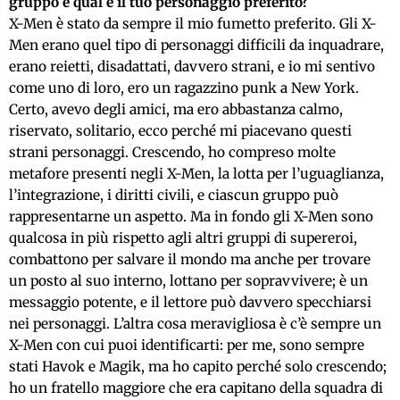
gruppo e qual è il tuo personaggio preferito?
X-Men è stato da sempre il mio fumetto preferito. Gli X-
Men erano quel tipo di personaggi difficili da inquadrare,
erano reietti, disadattati, davvero strani, e io mi sentivo
come uno di loro, ero un ragazzino punk a New York.
Certo, avevo degli amici, ma ero abbastanza calmo,
riservato, solitario, ecco perché mi piacevano questi
strani personaggi. Crescendo, ho compreso molte
metafore presenti negli X-Men, la lotta per l’uguaglianza,
l’integrazione, i diritti civili, e ciascun gruppo può
rappresentarne un aspetto. Ma in fondo gli X-Men sono
qualcosa in più rispetto agli altri gruppi di supereroi,
combattono per salvare il mondo ma anche per trovare
un posto al suo interno, lottano per sopravvivere; è un
messaggio potente, e il lettore può davvero specchiarsi
nei personaggi. L’altra cosa meravigliosa è c’è sempre un
X-Men con cui puoi identificarti: per me, sono sempre
stati Havok e Magik, ma ho capito perché solo crescendo;
ho un fratello maggiore che era capitano della squadra di