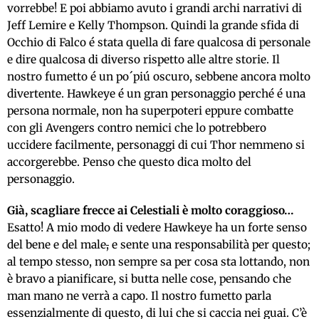
vorrebbe! E poi abbiamo avuto i grandi archi narrativi di
Jeff Lemire e Kelly Thompson. Quindi la grande sfida di
Occhio di Falco é stata quella di fare qualcosa di personale
e dire qualcosa di diverso rispetto alle altre storie. Il
nostro fumetto é un po´piú oscuro, sebbene ancora molto
divertente. Hawkeye é un gran personaggio perché é una
persona normale, non ha superpoteri eppure combatte
con gli Avengers contro nemici che lo potrebbero
uccidere facilmente, personaggi di cui Thor nemmeno si
accorgerebbe. Penso che questo dica molto del
personaggio.
Già, scagliare frecce ai Celestiali è molto coraggioso…
Esatto! A mio modo di vedere Hawkeye ha un forte senso
del bene e del male
,
e sente una responsabilità per questo;
al tempo stesso, non sempre sa per cosa sta lottando, non
è bravo a pianificare, si butta nelle cose, pensando che
man mano ne verrà a capo. Il nostro fumetto parla
essenzialmente di questo, di lui che si caccia nei guai. C’è