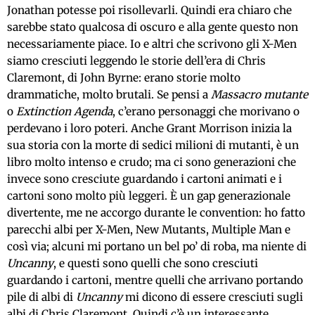
Jonathan potesse poi risollevarli. Quindi era chiaro che
sarebbe stato qualcosa di oscuro e alla gente questo non
necessariamente piace. Io e altri che scrivono gli X-Men
siamo cresciuti leggendo le storie dell’era di Chris
Claremont, di John Byrne: erano storie molto
drammatiche, molto brutali. Se pensi a
Massacro mutante
o
Extinction Agenda
, c’erano personaggi che morivano o
perdevano i loro poteri. Anche Grant Morrison inizia la
sua storia con la morte di sedici milioni di mutanti, è un
libro molto intenso e crudo; ma ci sono generazioni che
invece sono cresciute guardando i cartoni animati e i
cartoni sono molto più leggeri. È un gap generazionale
divertente, me ne accorgo durante le convention: ho fatto
parecchi albi per X-Men, New Mutants, Multiple Man e
così via; alcuni mi portano un bel po’ di roba, ma niente di
Uncanny
, e questi sono quelli che sono cresciuti
guardando i cartoni, mentre quelli che arrivano portando
pile di albi di
Uncanny
mi dicono di essere cresciuti sugli
albi di Chris Claremont. Quindi c’è un interessante