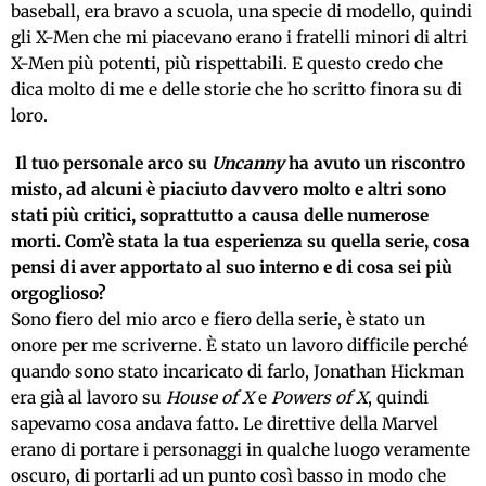
baseball, era bravo a scuola, una specie di modello, quindi
gli X-Men che mi piacevano erano i fratelli minori di altri
X-Men più potenti, più rispettabili. E questo credo che
dica molto di me e delle storie che ho scritto finora su di
loro.
Il tuo personale arco su
Uncanny
ha avuto un riscontro
misto, ad alcuni è piaciuto davvero molto e altri sono
stati più critici, soprattutto a causa delle numerose
morti. Com’è stata la tua esperienza su quella serie, cosa
pensi di aver apportato al suo interno e di cosa sei più
orgoglioso?
Sono fiero del mio arco e fiero della serie, è stato un
onore per me scriverne. È stato un lavoro difficile perché
quando sono stato incaricato di farlo, Jonathan Hickman
era già al lavoro su
House of X
e
Powers of X
, quindi
sapevamo cosa andava fatto. Le direttive della Marvel
erano di portare i personaggi in qualche luogo veramente
oscuro, di portarli ad un punto così basso in modo che