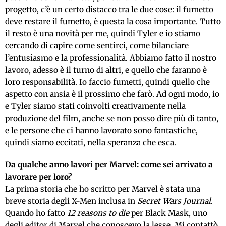
progetto, c’è un certo distacco tra le due cose: il fumetto
deve restare il fumetto, è questa la cosa importante. Tutto
il resto è una novità per me, quindi Tyler e io stiamo
cercando di capire come sentirci, come bilanciare
l’entusiasmo e la professionalità. Abbiamo fatto il nostro
lavoro, adesso è il turno di altri, e quello che faranno è
loro responsabilità. Io faccio fumetti, quindi quello che
aspetto con ansia è il prossimo che farò. Ad ogni modo, io
e Tyler siamo stati coinvolti creativamente nella
produzione del film, anche se non posso dire più di tanto,
e le persone che ci hanno lavorato sono fantastiche,
quindi siamo eccitati, nella speranza che esca.
Da qualche anno lavori per Marvel: come sei arrivato a
lavorare per loro?
La prima storia che ho scritto per Marvel è stata una
breve storia degli X-Men inclusa in
Secret Wars Journal
.
Quando ho fatto
12 reasons to die
per Black Mask, uno
degli editor di Marvel che conoscevo la lesse. Mi contattò