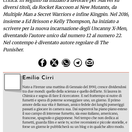
critica. In seguito ha iniziato a lavorare per Marvel su
diversi titoli, da Rocket Raccoon ai New Mutants, da
Multiple Man a Secret Warriors e infine Kingpin. Nel 2016,
insieme a Ed Brisson e Kelly Thompson, ha iniziato a
scrivere per la nuova incarnazione degli Uncanny X-Men,
diventando l’autore unico dal numero 12 al numero 22.
Nel contempo è diventato autore regolare di The
Punisher.
Emilio Cirri
Nato a Firenze una mattina di Gennaio del 1990, cresce dividendosi
tra due mondi: quello della scienza e quello dell'arte. Si laurea in
Chimica e sogna di fare il ricercatore. E nel frattempo si nutre di
fumetti e spera di poterne sceneggiare uno, un giorno. Il primo
amore della sua vita è Batman, amico fedele dei lunghi pomeriggi
passati a giocare in camera sua. Dai supereroi ha piano piano esteso
il suo campo di interesse fumetto, sia esso italiano, americano,
francese, spagnolo o giapponese. Nel tempo che non dedica ai
fumetti, guarda film e serie tv, scrive recensioni e piccole storielle, e
forse un giorno le pubblicherà su un blog o in qualche altro modo.