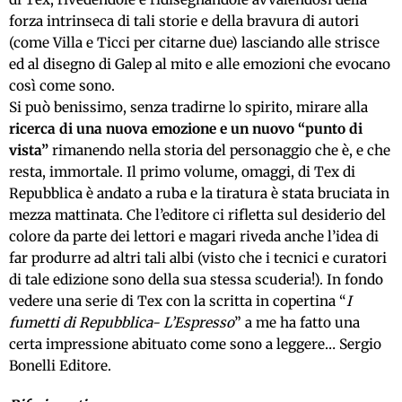
forza intrinseca di tali storie e della bravura di autori
(come Villa e Ticci per citarne due) lasciando alle strisce
ed al disegno di Galep al mito e alle emozioni che evocano
così come sono.
Si può benissimo, senza tradirne lo spirito, mirare alla
ricerca di una nuova emozione e un nuovo “punto di
vista”
rimanendo nella storia del personaggio che è, e che
resta, immortale. Il primo volume, omaggi, di Tex di
Repubblica è andato a ruba e la tiratura è stata bruciata in
mezza mattinata. Che l’editore ci rifletta sul desiderio del
colore da parte dei lettori e magari riveda anche l’idea di
far produrre ad altri tali albi (visto che i tecnici e curatori
di tale edizione sono della sua stessa scuderia!). In fondo
vedere una serie di Tex con la scritta in copertina “
I
fumetti di Repubblica- L’Espresso
” a me ha fatto una
certa impressione abituato come sono a leggere… Sergio
Bonelli Editore.