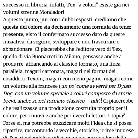
successo in libreria, infatti, Tex “a colori” esiste già nei
volumi strenne Mondadori.
A questo punto, pur con i dubbi esposti,
crediamo che
questa del colore sia decisamente una formula da tener
presente
, visto il confermato successo dato da queste
iniziativa, da seguire, sviluppare e non trascurare o
abbandonare. Ci piacerebbe che l’editore vero di Tex,
quello di via Buonarroti in Milano, pensasse anche a
produrre, affiancando al classico formato, una linea
parallela, magari cartonata, magari nel format dei
cosiddetti Texoni, magari con meno pagine, magari come
un volume alla francese (
un po’ come avverrà per Dylan
Dog, con un volume speciale a colori composto da storie
brevi, anche se nel formato classico – ndr
)! Ci piacerebbe
che realizzasse una produzione costruita proprio per il
colore, per i nuovi e anche per i vecchi lettori. Utopia?
Forse sì, ma potrebbe stuzzicare molti l’idea che si possa
ripartire, raccontando le vecchie, storiche, prime imprese
di Tex, rivedendole e ridisegnandole avvalendosi della