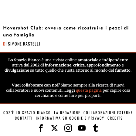
Hovershot Club: ovvero come ricostruire i pezzi di
una famiglia
DI
SIMONE RASTELLI
Lo Spazio Bianco
è una rivista online
amatoriale e indipendente
attiva
dal 2002
di
informazione
,
critica
,
approfondimento
e
divulgazione
su tutto quello che ruota attorno al mondo del
fumetto
.
Vuoi collaborare con noi?
Siamo sempre alla ricerca di nuovi
collaboratori e nuovi contenuti. Leggi
questa pagina
per capire cosa
cerchiamo e come fare per proporti.
COS’È LO SPAZIO BIANCO
LA REDAZIONE
COLLABORAZIONI ESTERNE
CONTATTI
INFORMATIVA SU COOKIE E PRIVACY
CREDITS