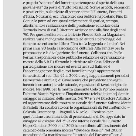
e proprio “santone” del fumetto partenopeo a dispetto della sua
giovane età” (la posta di Tutto Tex n.138). Scrive articoli, recensioni
e pezzi critici, sulle riviste di settore come Il Fumetto, Fumetti
d’Italia, Notiziario, ecc. L’incontro con l’editore napoletano Pino Di
Genua lo porta ad occuparsi attivamente di grafica, stampa,
allestimento e realizzazione della produzione editoriale della
Tornado Press di cui è Direttore Artistico sino alla fine degli anni
‘90. Per questo editore cura le riviste Flex ed Elektra Magazine e
realizza varie monografie dedicate ad autori e personaggi del
fumetto tra cui anche il libro: “Tex tra la leggenda e il mito”. Nei
primi anni ’90 fonda l’associazione culturale Alfa Fantasy per la
promozione e la divulgazione del fumetto. Collabora con Paolo
Ferrari (responsabile delle pubbliche relazioni e organizzazione
mostre della S.B.E.) filtrando le richieste alla Casa Editrice di
partecipazione alle mostre ed eventi nel Sud Italia ed è
l’accompagnatore degli autori bonelliani negli appuntamenti
fumettistici al sud. Dal ’92 al 2002 crea gli appuntamenti periodici
(semestrali e annuali) di CavaComics che prevedono convegni,
incontri con autori, tavole rotonde, esposizioni di tavole originali e
mostre. Nel 1998, per la mostra itinerante Cielo di Piombo realizza
l’albetto: Martin Mystere e l’inquinamento (cielo di piombo) dato in
omaggio ai visitatori della mostra. Nel ’97 e ‘98 è Direttore Artistico
ed organizzatore della mostra nazionale del fumetto: Salerno Matite
& Pastelli. Ha collaborato con le organizzazioni di: FuturoRemoto –
Galassia Gutemberg – Bagnoli & Nuvole – Comicon; per
quest’ultimo crea il fascicolo di presentazione di Dampyr dato in
omaggio ai visitatori del 2° Salone internazionale del Fumetto
NapoliComicon 2000 e nel 2010 ha contributo all’allestimento del
catalogo della omonima mostra “L’Audace Bonelli”. Nel 2010 in
occasione della manifestazione “le strade del Paesaggio” con A.