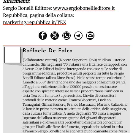
Riferimenti:
Sergio Bonelli Editore:
www.sergiobonellieditore.it
Repubblica, pagina della collana:
marketing.repubblica.it/TEX
Raffaele De Falco
(Collaboratore esterno) (Nocera Superiore 1960) studioso - storico
di fumetto. Già negli anni ’70 instaura una fitta rete di rapporti con
diverse Case Editrici italiane interagendo con esse sulle scelte di
programmi editoriali, prodotti e artisti proposti; su tutte la Sergio
Bonelli Editore (allora Dime Press). Nello stesso tempo colleziona il
fumetto a 360° diventandone uno dei maggiori collezionisti (vanta
all’oggi una collezione di oltre 100.000 pezzi) e un estimatore
esperto con spiccato interesse verso i prodotti “bonelliani” con in
testa Tex ed il fumetto Supereroistico. L’invito di conoscitori
profondi della materia come: Franco Giacomini, Luciano
Tamagnini, Gianni Brunoro, Franco Mastrazzo, Mariano Caltabiano
lo lancia in prima persona nel circuito della critica, della saggistica,
della cultura fumettistica. A metà degli anni ‘80 inizia a seguire
l’operato dell’allora nascente gruppo dei giovani disegnatori
salernitani e di diversi altri promettenti disegnatori conosciuti in
giro per l’Italia alle fiere del fumetto, segnalando i talenti in erba
all’amico Sergio Bonelli che lo etichetta pubblicamente come ”vero