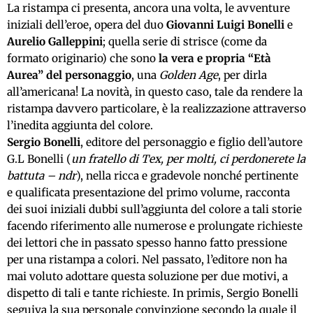
La ristampa ci presenta, ancora una volta, le avventure
iniziali dell’eroe, opera del duo
Giovanni Luigi Bonelli
e
Aurelio Galleppini
; quella serie di strisce (come da
formato originario) che sono
la vera e propria “Età
Aurea” del personaggio
, una
Golden Age
, per dirla
all’americana! La novità, in questo caso, tale da rendere la
ristampa davvero particolare, è la realizzazione attraverso
l’inedita aggiunta del colore.
Sergio Bonelli
, editore del personaggio e figlio dell’autore
G.L Bonelli (
un fratello di Tex, per molti, ci perdonerete la
battuta – ndr
), nella ricca e gradevole nonché pertinente
e qualificata presentazione del primo volume, racconta
dei suoi iniziali dubbi sull’aggiunta del colore a tali storie
facendo riferimento alle numerose e prolungate richieste
dei lettori che in passato spesso hanno fatto pressione
per una ristampa a colori. Nel passato, l’editore non ha
mai voluto adottare questa soluzione per due motivi, a
dispetto di tali e tante richieste. In primis, Sergio Bonelli
seguiva la sua personale convinzione secondo la quale il