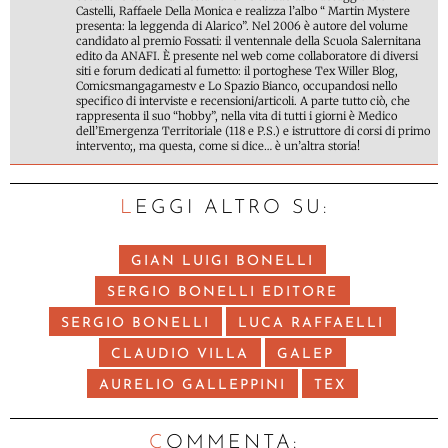
Castelli, Raffaele Della Monica e realizza l’albo “ Martin Mystere
presenta: la leggenda di Alarico”. Nel 2006 è autore del volume
candidato al premio Fossati: il ventennale della Scuola Salernitana
edito da ANAFI. È presente nel web come collaboratore di diversi
siti e forum dedicati al fumetto: il portoghese Tex Willer Blog,
Comicsmangagamestv e Lo Spazio Bianco, occupandosi nello
specifico di interviste e recensioni/articoli. A parte tutto ciò, che
rappresenta il suo “hobby”, nella vita di tutti i giorni è Medico
dell’Emergenza Territoriale (118 e P.S.) e istruttore di corsi di primo
intervento;, ma questa, come si dice… è un’altra storia!
LEGGI ALTRO SU:
GIAN LUIGI BONELLI
SERGIO BONELLI EDITORE
SERGIO BONELLI
LUCA RAFFAELLI
CLAUDIO VILLA
GALEP
AURELIO GALLEPPINI
TEX
C
OMMENTA: