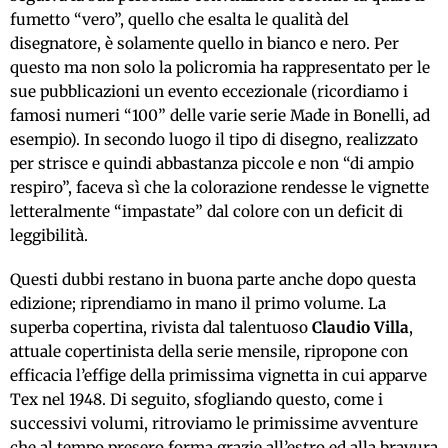
fumetto “vero”, quello che esalta le qualità del
disegnatore, è solamente quello in bianco e nero. Per
questo ma non solo la policromia ha rappresentato per le
sue pubblicazioni un evento eccezionale (ricordiamo i
famosi numeri “100” delle varie serie Made in Bonelli, ad
esempio). In secondo luogo il tipo di disegno, realizzato
per strisce e quindi abbastanza piccole e non “di ampio
respiro”, faceva sì che la colorazione rendesse le vignette
letteralmente “impastate” dal colore con un deficit di
leggibilità.
Questi dubbi restano in buona parte anche dopo questa
edizione; riprendiamo in mano il primo volume. La
superba copertina, rivista dal talentuoso
Claudio Villa
,
attuale copertinista della serie mensile, ripropone con
efficacia l’effige della primissima vignetta in cui apparve
Tex nel 1948. Di seguito, sfogliando questo, come i
successivi volumi, ritroviamo le primissime avventure
che al tempo presero forma grazie all’estro ed alla bravura