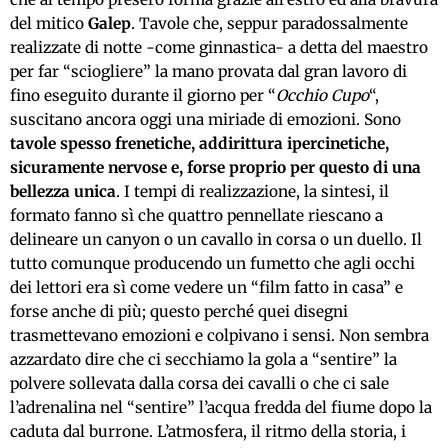
del mitico
Galep
. Tavole che, seppur paradossalmente
realizzate di notte -come ginnastica- a detta del maestro
per far “sciogliere” la mano provata dal gran lavoro di
fino eseguito durante il giorno per “
Occhio Cupo
“,
suscitano ancora oggi una miriade di emozioni. Sono
tavole spesso frenetiche, addirittura ipercinetiche,
sicuramente nervose e, forse proprio per questo di una
bellezza unica
. I tempi di realizzazione, la sintesi, il
formato fanno sì che quattro pennellate riescano a
delineare un canyon o un cavallo in corsa o un duello. Il
tutto comunque producendo un fumetto che agli occhi
dei lettori era sì come vedere un “film fatto in casa” e
forse anche di più; questo perché quei disegni
trasmettevano emozioni e colpivano i sensi. Non sembra
azzardato dire che ci secchiamo la gola a “sentire” la
polvere sollevata dalla corsa dei cavalli o che ci sale
l’adrenalina nel “sentire” l’acqua fredda del fiume dopo la
caduta dal burrone. L’atmosfera, il ritmo della storia, i