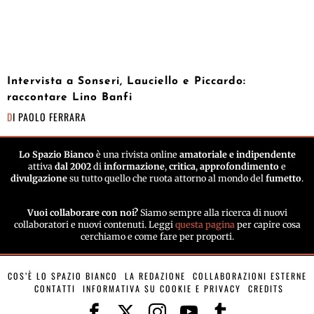
Intervista a Sonseri, Lauciello e Piccardo:
raccontare Lino Banfi
DI
PAOLO FERRARA
Lo Spazio Bianco
è una rivista online
amatoriale e indipendente
attiva
dal 2002
di
informazione
,
critica
,
approfondimento
e
divulgazione
su tutto quello che ruota attorno al mondo del
fumetto
.
Vuoi collaborare con noi?
Siamo sempre alla ricerca di nuovi
collaboratori e nuovi contenuti. Leggi
questa pagina
per capire cosa
cerchiamo e come fare per proporti.
COS’È LO SPAZIO BIANCO
LA REDAZIONE
COLLABORAZIONI ESTERNE
CONTATTI
INFORMATIVA SU COOKIE E PRIVACY
CREDITS