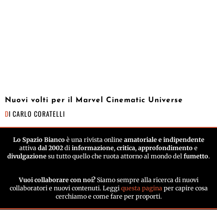
Nuovi volti per il Marvel Cinematic Universe
DI
CARLO CORATELLI
Lo Spazio Bianco
è una rivista online
amatoriale e indipendente
attiva
dal 2002
di
informazione
,
critica
,
approfondimento
e
divulgazione
su tutto quello che ruota attorno al mondo del
fumetto
.
Vuoi collaborare con noi?
Siamo sempre alla ricerca di nuovi
collaboratori e nuovi contenuti. Leggi
questa pagina
per capire cosa
cerchiamo e come fare per proporti.