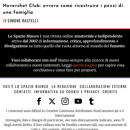
Hovershot Club: ovvero come ricostruire i pezzi di
una famiglia
DI
SIMONE RASTELLI
Lo Spazio Bianco
è una rivista online
amatoriale e indipendente
attiva
dal 2002
di
informazione
,
critica
,
approfondimento
e
divulgazione
su tutto quello che ruota attorno al mondo del
fumetto
.
Vuoi collaborare con noi?
Siamo sempre alla ricerca di nuovi
collaboratori e nuovi contenuti. Leggi
questa pagina
per capire cosa
cerchiamo e come fare per proporti.
COS’È LO SPAZIO BIANCO
LA REDAZIONE
COLLABORAZIONI ESTERNE
CONTATTI
INFORMATIVA SU COOKIE E PRIVACY
CREDITS
I contenuti sono diffusi in Creative Commons Attribution-NonCommercial 4.0
International.
Immagini, foto e disegni di parti terze, ove non diversamente indicato, sono ©
degli aventi diritto. Il loro utilizzo non ha finalità commerciali, ma unicamente di
critica, discussione, didattica o informazione.